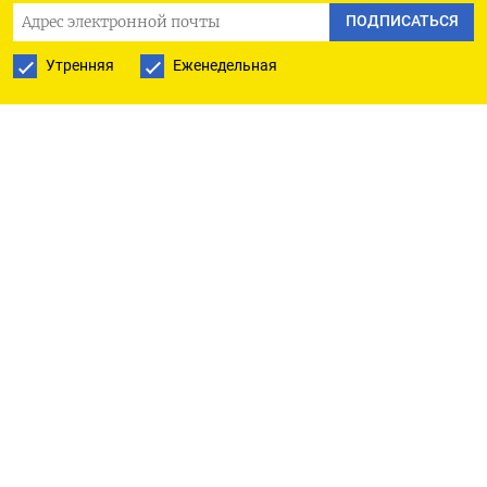
ПОДПИСАТЬСЯ
Утренняя
Еженедельная
РУССКАЯ СЛУЖБА
ПОДПИШИТЕСЬ НА НАШУ РАССЫЛКУ
ПОДПИСАТЬСЯ
Ежедневная
Еженедельная
The Moscow Times