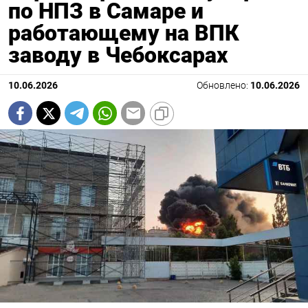
по НПЗ в Самаре и
Подписывайтесь на The Moscow
работающему на ВПК
Times в Telegram —
@moscowtimes_ru
заводу в Чебоксарах
10.06.2026
Обновлено:
10.06.2026
ПОДПИСАТЬСЯ