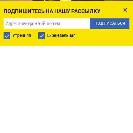
Илон Маск очень высоко целит
Снимок экрана
ПОДПИШИТЕСЬ НА НАШУ РАССЫЛКУ
Илон Маск планирует выручить от продажи
ПОДПИСАТЬСЯ
555,6 млн акций своей компании
75 млрд
Утренняя
Еженедельная
долларов
, что приблизительно втрое превышает
поступления от
самых крупных
первичных
размещений 2010-х годов — SaudiAramco
(25,6 млрд долларов), Alibaba (21,8 млрд)
и Softbank (21,4 млрд долларов).
Если план и без того самого богатого человека
в мире удастся, компания будет оценена
в 1,77 трлн долларов
— по состоянию на февраль
ее стоимость определялась, и то по результатам
внутригрупповых слияний,
в 1 трлн долларов
—