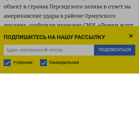
объект в странах Персидского ​залива в ответ на
американские удары в ‌районе Ормузского
пролива, сообщили иранские СМИ. «Рынки ждут
индекса инфляции США, которые дадут более
ПОДПИШИТЕСЬ НА НАШУ РАССЫЛКУ
четкие сигналы как ​о денежно-кредитной ​
ПОДПИСАТЬСЯ
политике Федрезерва, ‌так и о движении
доллара, у которого в ​паре (с юанем) не
Утренняя
Еженедельная
прослеживается явного тренда», - отметили
аналитики Nanhua Futures. Заводские цены в КНР
в мае росли наиболее высокими темпами почти
за четыре года, свидетельствуют
опубликованные в среду данные Национального
бюро статистики.
Перед открытием сессии ЦБ Китая ​объявил