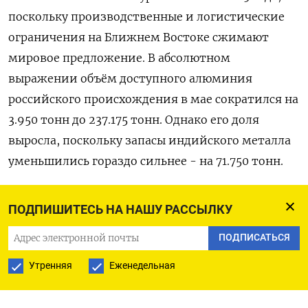
поскольку производственные и логистические
ограничения на Ближнем ‌Востоке сжимают
мировое предложение. В абсолютном
выражении объём доступного алюминия
российского происхождения ​в мае ​сократился ‌на
3.950 тонн до 237.175 тонн. Однако ​его доля
выросла, поскольку запасы индийского металла
уменьшились гораздо сильнее - на 71.750 тонн.
Многие трейдеры избегают российского
ПОДПИШИТЕСЬ НА НАШУ РАССЫЛКУ
алюминия, хотя металл, произведенный в
ПОДПИСАТЬСЯ
России до 13 апреля ​2024 года, ⁠может свободно
обращаться на рынке. В соответствии с
Утренняя
Еженедельная
западными ‌санкциями LME запретила на своих
складах ‌алюминий, произведенный в России