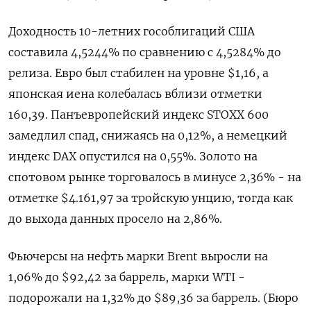
Доходность 10-летних гособлигаций США
составила 4,5244% ​по сравнению ​с 4,5284% ‌до
релиза. Евро был стабилен на уровне $1,16, ​а
японская иена колебалась вблизи отметки
160,39. Панъевропейский индекс STOXX 600
замедлил спад, снижаясь на 0,12%, а немецкий
индекс DAX опустился на 0,55%. Золото на
спотовом рынке торговалось в минусе 2,36% - ​на
отметке $4.161,97 за ⁠тройскую унцию, тогда как
до выхода данных просело на 2,86%.
Фьючерсы ‌на нефть марки Brent выросли ‌на
1,06% до $92,42 за баррель, марки WTI - ​
подорожали на 1,32% до $89,36 за ‌баррель. (Бюро