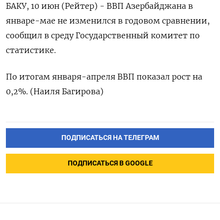
БАКУ, ‌10 ​июн (Рейтер) - ​ВВП Азербайджана ​в
⁠январе-мае ‌не изменился ‌в ​годовом ‌сравнении, ​
сообщил ‌в среду ​Государственный комитет ​по
‌статистике.
По ​итогам января-апреля ​ВВП ⁠показал ‌рост ‌на ​
0,2%. (Наиля ‌Багирова)
ПОДПИСАТЬСЯ НА ТЕЛЕГРАМ
ПОДПИСАТЬСЯ В GOOGLE