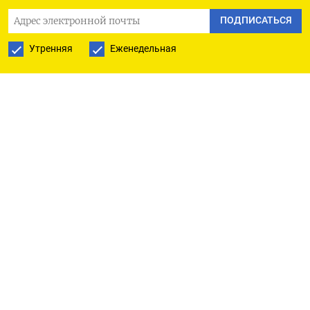
миллиона баррелей в сутки.
ПОДПИСАТЬСЯ
ОАЭ сообщили о выходе с 1 мая ​из ОПЕК и ⁠ОПЕК+,
Утренняя
Еженедельная
что наносит удар картелю в то время, когда
‌война США и Израиля против Ирана вызвала
‌кризис поставок энергоносителей,
дестабилизируя мировую экономику.
Казахстан не планирует ​менять формат участия
страны в ‌ОПЕК+, по информации Минэнерго
страны.
ПОДПИСАТЬСЯ НА ТЕЛЕГРАМ
ПОДПИСАТЬСЯ В GOOGLE