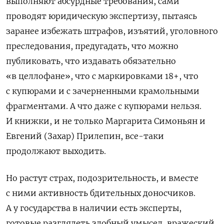
выполняют абсурдные требования, сами
проводят юридическую экспертизу, пытаясь
заранее избежать штрафов, изъятий, уголовного
преследования, предугадать, что можно
публиковать, что издавать обязательно
«в целлофане», что с маркировками 18+, что
с купюрами и с зачерненными крамольными
фрагментами. А что даже с купюрами нельзя.
И книжки, и не только Маргарита Симоньян и
Евгений (Захар) Прилепин, все-таки
продолжают выходить.
Но растут страх, подозрительность, и вместе
с ними активность бдительных доносчиков.
А у государства в наличии есть эксперты,
готовые разглядеть злобный умысел, вражеский