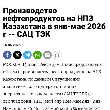
Производство
нефтепродуктов на НПЗ
Казахстана в янв-мае 2026
г -- САЦ ТЭК
15.06.2026
МОСКВА, 15 ‌июн (Рейтер) - ​Ниже ​представлены объемы ​производства ⁠нефтепродуктов ‌на ‌НПЗ ​Казахстана, ‌по ​данным ‌Ситуационно-аналитического центра топливно-энергетического ​комплекса (САЦ ​ТЭК ‌РК), ​в тысячах тонн: НПЗ, май апр Изм май янв- янв- Изм. проду 26 26 . ​в 25 май май в % кт % 26 25 янв- май май /ап 26/2 р 5 Объем 1689 1255 30 1675 7416 7767 -5 перер ,950 ,683 ,244 ,177 ,578 аботк и нефти , всего : в т.ч.: Павло 541, 540, -3 535, 2682 2600 3 дарск 108 032 047 ,107 ,195 ий НХЗ Чимке 558, 124, 333 521, 1991 2554 -22 нтски 598 937 143 ,480 ,962 й ⁠НПЗ Атыра 473, 488, -6 491, 2439 2388 2 уский 545 031 914 ,155 ,079 НПЗ CASPI 93,3 81,0 12 98,6 190, 125, 51 BITUM 54 24 57 198 615 Конде 23,3 21,6 4 28,4 113, 98,7 15 нсат 45 59 83 237 27 Мотор 1253 876, 38 1126 5377 5383 0 ное ,095 988 ,164 ,087 ,567 топли во всего : Автоб 547, 363, 46 482, 2521 2564 -2 ензин 958 456 263 ,417 ,313 , всего : Павло 145, 157, -11 151, 770, 730, 5 дарск 385 296 904 561 735 ий НХЗ Чимке 201, 24,1 709 189, 761, 974, -22 нтски 906 44 421 640 132 й НПЗ Атыра 173, 167, 0 121, 877, 774, 13 уский 036 120 026 807 327 НПЗ Конде 27,6 14,8 80 19,9 111, 85,1 31 нсат 31 96 12 409 19 Авиак 96,2 51,8 80 64,6 338, 319, 6 ероси 06 44 88 652 437 н, всего : Павло 27,5 29,3 -9 20,2 119, 98,3 21 дарск 19 23 50 160 21 ий НХЗ Чимке 37,7 7,37 395 28,0 123, 141, -13 нтски 11 3 59 479 356 й ‌НПЗ Атыра 30,9 15,1 98 16,3 96,0 79,7 20 уский 76 48 79 13 60 НПЗ Дизто 608, 461, 28 579, 2517 2499 1 пливо 931 688 213 ,018 ,817 , всего : Павло 206, 243, -18 186, 981, 882, 11 дарск 244 490 377 174 276 ий НХЗ Чимке 201, 33,0 489 192, 690, 831, -17 нтски 223 40 139 717 537 й ‌НПЗ Атыра 200, 181, 7 195, 834, 780, 7 уский 005 476 304 384 611 НПЗ Конде 1,45 3,68 -62 5,39 10,7 5,39 99 нсат 9 2 3 43 3 Мазут 91,9 101, -12 127, 483, 720, -33 , 03 563 321 834 765 всего : Павло 22,0 15,1 41 17,2 144, 191, -25 дарск 74 01 24 092 437 ий НХЗ Чимке 54,9 36,5 45 54,9 149, 294, -49 нтски 65 81 47 029 844 й ​НПЗ Атыра 14,8 49,8 -71 55,1 190, 234, -19 уский 64 81 50 713 484 НПЗ Кокс, 52,6 48,2 6 23,6 233, 175, 33 всего 17 25 33 616 159 : Павло 35,5 33,3 3 19,4 159, 124, 28 дарск 52 17 11 960 559 ий НХЗ Атыра 17,0 14,9 11 4,22 73,6 50,6 46 уский 65 08 2 56 00 НПЗ Битум 92,3 74,8 19 89,1 254, 208, 22 , 03 62 18 593 571 всего : Павло 53,4 47,4 9 51,1 181, 160, 14 дарск 33 05 57 763 061 ий НХЗ CASPI 38,8 27,4 37 37,9 72,8 48,5 50 BITUM 70 57 61 30 10 Печно 0,43 1,63 -74 2,11 5,31 16,6 -68 е 1 5 5 2 70 топли во, всего : Павло 0 0,00 -10 1,82 0,00 13,3 -100 дарск 2 0 0 2 99 ий Атыра 0,43 1,63 -74 0,29 5,31 3,27 62 уский 1 3 5 0 1 НПЗ Вакуу 0,50 0,86 -44 1,81 3,69 3,69 0 мный 3 3 0 8 1 газой ль, всего : Атыра 0 0 0,00 0,00 1,88 -100 уский 0 0 1 НПЗ Конде 0,50 0,86 -44 1,81 3,69 1,81 104 нсат 3 3 0 8 0 Бензо 1,93 1,25 50 9,34 5,18 23,7 -78 л 7 2 0 0 31 всего : Атыра 1,93 1,25 50 9,34 5,18 23,7 -78 уский 7 2 0 0 31 НПЗ Гудро 0,37 0,53 -33 0,73 2,76 0,73 277 н 1 2 2 2 2 всего : Конде 0,37 0,53 -33 0,73 2,76 0,73 277 нсат 1 2 2 2 2 Парак 0 0 19,3 0 47,2 -100 силол 41 56 всего : Атыра 0 0 19,3 0 47,2 -100 уский 41 56 НПЗ Водор 5,11 5,16 -4 4,92 25,6 25,0 2 одосо 0 0 1 43 19 держа щий газ (ВСГ) Павло 5,11 5,16 -4 4,92 25,6 25,0 2 дарск 0 0 1 43 19 ий НХЗ Нафта 0 0 0,42 0,03 0,77 -96 прямо 0 0 4 гонна я всего : Павло 0 0 0,42 0,03 0,77 -96 дарск 0 0 4 ий НХЗ Очище 53,6 52,8 -2 59,3 114, 74,5 54 нная 28 32 52 827 56 (това рная) нефть Caspi 53,6 52,8 -2 59,3 114, 74,5 54 Bitum 28 32 52 827 56 Сера 225, 218, 0 205, 963, 1058 -9 всего 823 167 286 987 ,603 : Павло 5,64 5,06 8 6,33 27,8 24,9 12 дарск 9 2 9 10 09 ий НХЗ Чимке 1,33 0,13 853 1,21 4,86 5,50 -12 нтски 0 5 0 3 8 й ‌НПЗ Атыра 0,72 0,67 3 0,86 3,22 3,04 6 уский