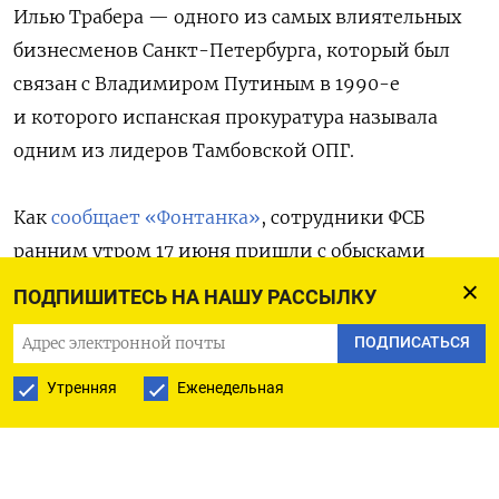
Илью Трабера — одного из самых влиятельных
бизнесменов Санкт-Петербурга, который был
связан с Владимиром Путиным в 1990-е
и которого испанская прокуратура называла
одним из лидеров Тамбовской ОПГ.
Как
сообщает «Фонтанка»
, сотрудники ФСБ
ранним утром 17 июня пришли с обысками
загородный дом Трабера в Ленобласти, в его
ПОДПИШИТЕСЬ НА НАШУ РАССЫЛКУ
офис на Старорусской улице, а также
ПОДПИСАТЬСЯ
на несколько принадлежащих Траберу
предприятий. Оперативные мероприятия
Утренняя
Еженедельная
проводили сотрудники Центрального аппарата
ФСБ России.