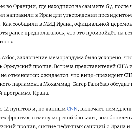
м во Франции, где находился на саммите G7, после 
я направили в Иран для утверждения президентом
 Как сообщили в МИД Ирана, официальной церемо
отя ранее предполагалось, что это произойдёт на вс
 июня.
Axios, заключение меморандума было ускорено, чт
ь Ормузский пролив. Встреча представителей США 
 не отменяется: ожидается, что вице-президент С
ского парламента Мохаммад-Багер Галибаф обсудят 
й программе Ирана.
 14 пунктов и, по данным
CNN
, включает немедлен
сех фронтах, отмену морской блокады, возобновлен
узский пролив, снятие нефтяных санкций с Ирана и