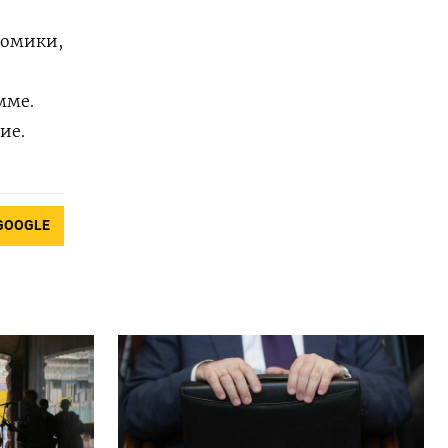
номики,
мме.
ие.
GOOGLE