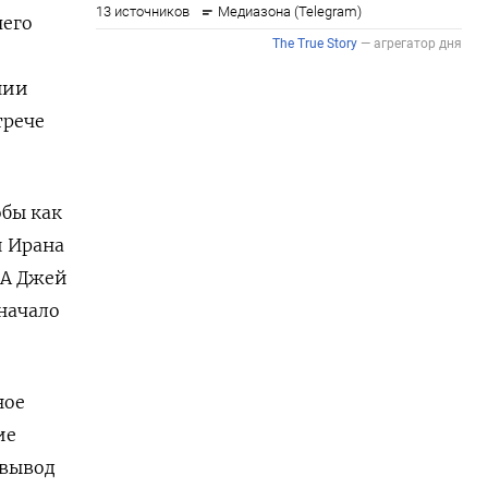
чего
нии
трече
обы как
и Ирана
ША Джей
начало
ное
ие
 вывод