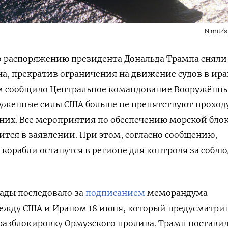
Nimitz's 
 распоряжению президента Дональда Трампа сняли
на, прекратив ограничения на движение судов в ир
ом сообщило Центральное командование Вооружённы
уженные силы США больше не препятствуют проходу
 них. Все мероприятия по обеспечению морской бло
тся в заявлении. При этом, согласно сообщению,
корабли останутся в регионе для контроля за собл
ады последовало за
подписанием
меморандума
жду США и Ираном 18 июня, который предусматри
разблокировку Ормузского пролива. Трамп постави