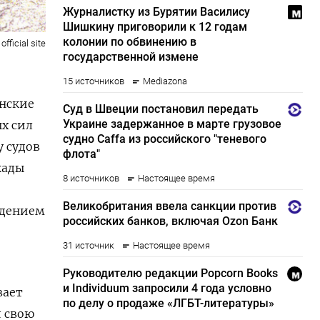
official site
анские
х сил
 судов
кады
юдением
вает
л свою