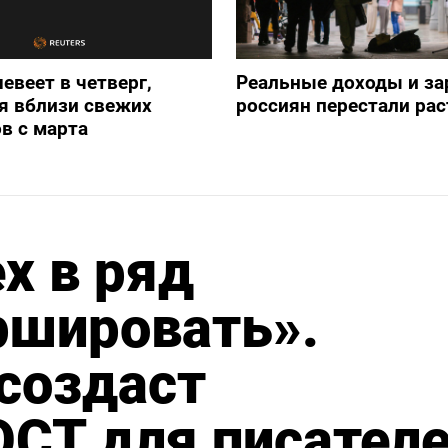
евеет в четверг,
Реальные доходы и з
я вблизи свежих
россиян перестали рас
в с марта
х в ряд
ршировать».
создаст
ОСТ для писател