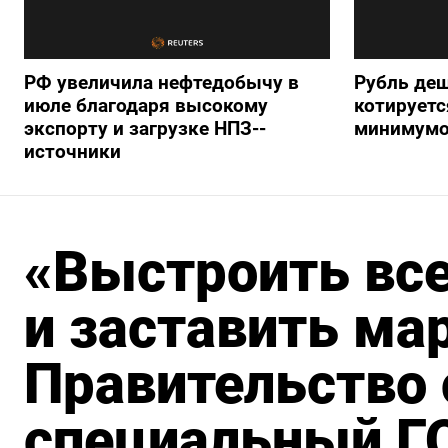
РФ увеличила нефтедобычу в
Рубль деш
июле благодаря высокому
котируетс
экспорту и загрузке НПЗ--
минимумо
источники
«Выстроить все
и заставить ма
Правительство 
специальный Г