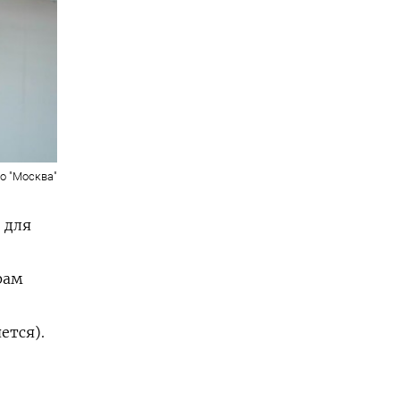
о "Москва"
 для
рам
ется).