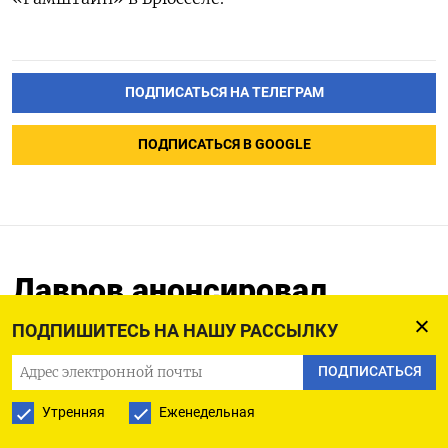
ПОДПИСАТЬСЯ НА ТЕЛЕГРАМ
ПОДПИСАТЬСЯ В GOOGLE
Лавров анонсировал
«массированные» удары
ПОДПИШИТЕСЬ НА НАШУ РАССЫЛКУ
по украинским городам в
ПОДПИСАТЬСЯ
ответ на атаку на Москву
Утренняя
Еженедельная
18.06.2026