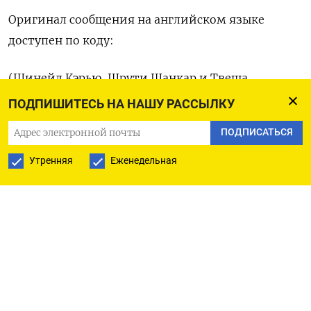
Оригинал сообщения ‌на английском языке
‌доступен по коду:
(Шинейд Кэрью, ​Шрути Шанкар и ‌Твеша
Дикшит)
ПОДПИШИТЕСЬ НА НАШУ РАССЫЛКУ
ПОДПИСАТЬСЯ
Утренняя
Еженедельная
ПОДПИСАТЬСЯ НА ТЕЛЕГРАМ
ПОДПИСАТЬСЯ В GOOGLE