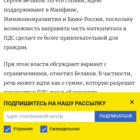
Сергей Беляков. По его словам, идею
поддерживают в Минфине,
Минэкономразвития и Банке России, поскольку
возможность направить часть маткапитала в
ПДС сделает ее более привлекательной для
граждан.
При этом власти обсуждают вариант с
ограничениями, отметил Беляков. В частности,
речь может идти как о сумме, которую разрешат
перевести в ПДС, так и об условиях
последующего использования этих средств. Если
ПОДПИШИТЕСЬ НА НАШУ РАССЫЛКУ
власти утвердят инициативу, все необходимые
ПОДПИСАТЬСЯ
поправки в законодательство будут приняты до
Утренняя
Еженедельная
конца осенней сессии Госдумы, подчеркнул глава
НАПФ. Согласно оценке СберНПФ, на первом