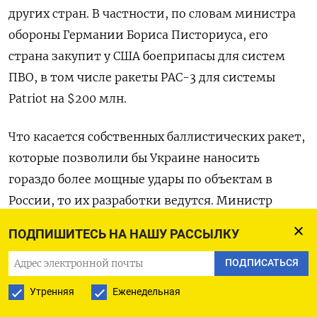
других стран. В частности, по словам министра
обороны Германии Бориса Писториуса, его
страна закупит у США боеприпасы для систем
ПВО, в том числе ракеты PAC-3 для системы
Patriot на $200 млн.
Что касается собственных баллистических ракет,
которые позволили бы Украине наносить
гораздо более мощные удары по объектам в
России, то их разработки ведутся. Министр
обороны Украины Михаил Федоров заявил на
ПОДПИШИТЕСЬ НА НАШУ РАССЫЛКУ
этой неделе:
ПОДПИСАТЬСЯ
Баллистический потенциал
Утренняя
Еженедельная
Украины коренным образом