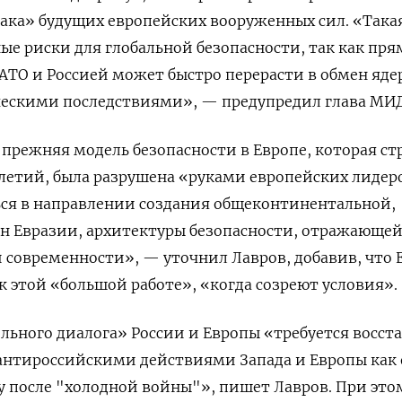
лака» будущих европейских вооруженных сил. «Така
ные риски для глобальной безопасности, так как пря
АТО и Россией может быстро перерасти в обмен яд
ческими последствиями», — предупредил глава МИД
 прежняя модель безопасности в Европе, которая ст
летий, была разрушена «руками европейских лидер
ься в направлении создания общеконтинентальной,
ан Евразии, архитектуры безопасности, отражающе
современности», — уточнил Лавров, добавив, что 
 этой «большой работе», «когда созреют условия».
льного диалога» России и Европы «требуется восст
антироссийскими действиями Запада и Европы как 
ху после "холодной войны"», пишет Лавров. При это