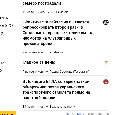
истра
ее SPO
00
их
 ​