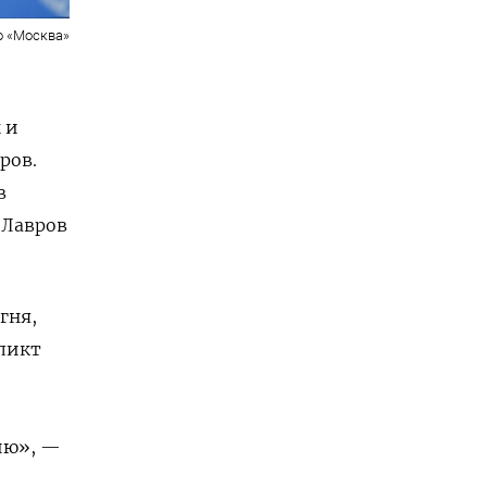
о «Москва»
 и
ров.
в
Лавров
гня,
ликт
ию», —