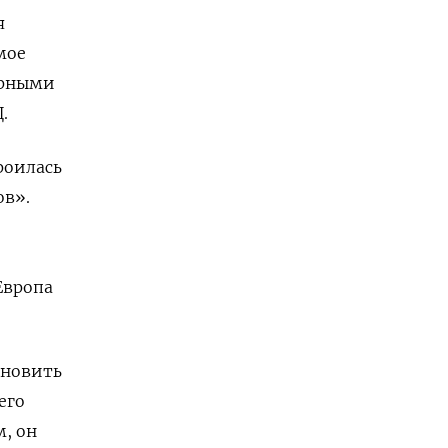
я
мое
ерными
.
роилась
ов».
й
Европа
ановить
его
м, он