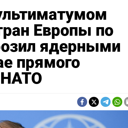
 ультиматумом
тран Европы по
розил ядерными
ае прямого
 НАТО