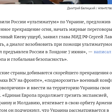
Дмитрий Белицкий / Агентств
вили России «ультиматум» по Украине, предложив
енное прекращение огня, начать мирные переговоры
нный Киеву ущерб, заявил глава МИД РФ Сергей Лав
ть, а диалог возобновить при помощи ультиматумо
ыл предъявлен России в Лондоне 7 июня», —
написал
опа и глобальная безопасность».
йские страны добиваются скорейшего прекращения о
краха ВСУ на фронте», «подморозить» военный конф
ервопричин» и ввести на территорию Украины свои
 «Единая Европа продолжает грезить экспансией,
раину и Молдавию, втягивает в свою орбиту Армен
том он подчеркнул, что Украина рассматривается в