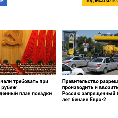
АМ
ПОДПИСАТЬСЯ В 
ачали требовать при
Правительство разре
а рубеж
производить и ввозить
денный план поездки
Россию запрещенный 
лет бензин Евро-2