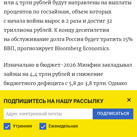
или 4 трлн рублей будут направлены на выплаты
процентов по госзаймам, объем которых
с начала войны вырос в 2 раза и достиг 32
триллиона рублей. К концу десятилетия
на обслуживание долга Россия будет тратить 15%
ВВП, прогнозирует Bloomberg Economics.
Изначально в бюджет-2026 Минфин закладывал
займы на 4,4 трлн рублей и снижение
бюджетного дефицита с 5,8 до 3,8 трлн. Однако
к концу мая «дыра» в федеральной казне
ПОДПИШИТЕСЬ НА НАШУ РАССЫЛКУ
превысила годовой план и оказалась вдвое выше,
чем годом ранее — 6 трлн рублей.
ПОДПИСАТЬСЯ
Утренняя
Еженедельная
Бюджетный риск «уже реализуется», заявила
на пресс-конференции в пятницу глава