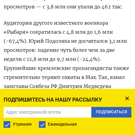
просмотров — с 3,8 млн они упали до 462 тыс.
Аудитория другого известного военкора
«Рыбаря» сократилась с 4,8 млн до 1,6 млн
(-67,4%). Юрий Подоляка не досчитался 3,1 млн
просмотров: падение чуть более чем за две
недели с 12,8 млн до 9,7 млн (-24,4%).
Крупнейшие кремлевские пропагандисты также
стремительно теряют охваты в Max. Так, канал
замглавы Совбеза РФ Дмитрия Медведева
лишился 74,8% просмотров (падение с 964 тыс.
ПОДПИШИТЕСЬ НА НАШУ РАССЫЛКУ
до 243 тыс.). У Маргариты Симоньян «выбыло»
ПОДПИСАТЬСЯ
64,1% аудитории — просмотры упали с 555 тыс.
до 199 тыс.; у Владимира Соловьева — 46%
Утренняя
Еженедельная
(сокращение просмотров с 36,3 млн до 19,6 млн).