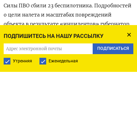
Силы ПВО сбили 23 беспилотника. Подробностей
о цели налета и масштабах повреждений
объекта в результате «инцидентов» губернатор
не привел, однако удар мог прийтись
ПОДПИШИТЕСЬ НА НАШУ РАССЫЛКУ
по неоднократно попадавшему под атаки дронов
ПОДПИСАТЬСЯ
ВСУ нефтезаводу «Лукойла» в Кстово. Местные
жители писали в чатах, что БПЛА летели
Утренняя
Еженедельная
в направлении предприятия,
передает
Astra.
О поражении «Нижегороднефтеоргсинтеза» —
четвертого по объему переработки и второго
по производству бензина НПЗ в России —
свидетельствуют спутниковые снимки NASA
FIRMS, на котором
видны
тепловые сигнатуры
в юго-восточной части комплекса (их приводит