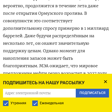
вероятно, продолжится в течение лета даже
после открытия Ормузского пролива. В
совокупности это соответствует
дополнительному спросу примерно в 1 ​миллиард
баррелей. Даже будучи распределённым на
несколько лет, он окажет значительную
⁠поддержку ценам. Однако момент для
накопления запасов может быть
благоприятным. МЭА ожидает, что мировое
предложение нефти резко возрастет в 2027 году
за счет восстановления производства на
ПОДПИШИТЕСЬ НА НАШУ РАССЫЛКУ
Ближнем Востоке, потенциально опережая спрос
ПОДПИСАТЬСЯ
более чем на 4 миллиона баррелей в сутки.
Таким образом даже сильное увеличение спроса,
Утренняя
Еженедельная
возможно, не толкнет цены на нефть резко