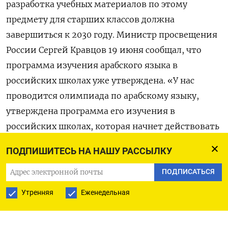
разработка учебных материалов по этому
предмету для старших классов должна
завершиться к 2030 году. Министр просвещения
России Сергей Кравцов 19 июня сообщал, что
программа изучения арабского языка в
российских школах уже утверждена. «У нас
проводится олимпиада по арабскому языку,
утверждена программа его изучения в
российских школах, которая начнет действовать
с 1 сентября 2026 года», — говорил он по итогам
ПОДПИШИТЕСЬ НА НАШУ РАССЫЛКУ
встречи с министром образования ОАЭ Сарой
бинт Юсеф Аль-Амири. Он также отмечал, что
ПОДПИСАТЬСЯ
Минпросвещения перевело на арабский язык
Утренняя
Еженедельная
русские народные сказки, книгу о России и
произведения русских писателей.