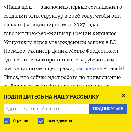
«Наша цель — заключить первые соглашения о
создании этих структур в 2026 году, чтобы они
начали функционировать с 2027 года», —
говорил премьер-министр Греции Кириакос
Мицотакис перед утверждением закона в ЕС.
Премьер-министр Дании Метте Фредериксен,
одна из инициаторов схемы с зарубежными
миграционными центрами,
рассказала
Financial
Times, что сейчас идет работа по привлечению
от Еврокомиссии финансирования для их
создания. По ее словам, реализацией проекта
ПОДПИШИТЕСЬ НА НАШУ РАССЫЛКУ
занимается «группа стран типа коалиции
ПОДПИСАТЬСЯ
желающих при поддержке Еврокомиссии»:
Утренняя
Еженедельная