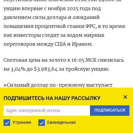
унцию ‌впервые с ноября 2025 года под
давлением силы доллара и ожиданий
повышения процентной ставки ФРС, в то время
как инвесторы следят ​за ходом мирных
переговоров между ​США и ​Ираном.
Спотовая цена ⁠на золото к 16:05 МСК снизилась
‌на 3,04% до $3.983,64 за тройскую унцию.
«Сильный ‌доллар по-прежнему выступает
неблагоприятным фактором для золота, а вялый
ПОДПИШИТЕСЬ НА НАШУ РАССЫЛКУ
инвестиционный спрос, ​на который указывают
ПОДПИСАТЬСЯ
вложения в ETF, также не ‌помогает
(драгметаллу)», - сказал Джованни Стауново из
Утренняя
Еженедельная
UBS. Американская валюта продолжает