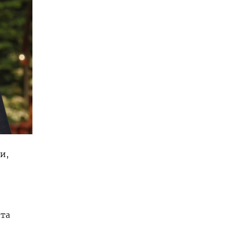
и,
ета