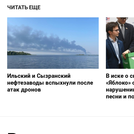
ЧИТАТЬ ЕЩЕ
Ильский и Сызранский
В иске о 
нефтезаводы вспыхнули после
«Яблоко» 
атак дронов
нарушении
песни и п