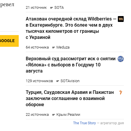
еревел
GOOGLE