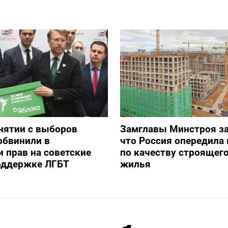
снятии с выборов
Замглавы Минстроя за
обвинили в
что Россия опередила 
 прав на советские
по качеству строящег
оддержке ЛГБТ
жилья