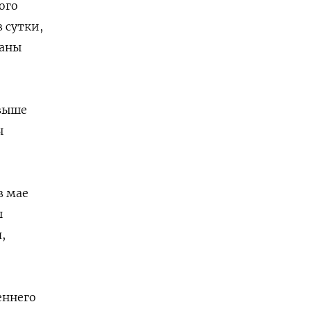
ого
 сутки,
раны
 выше
ы
в мае
ы
,
еннего