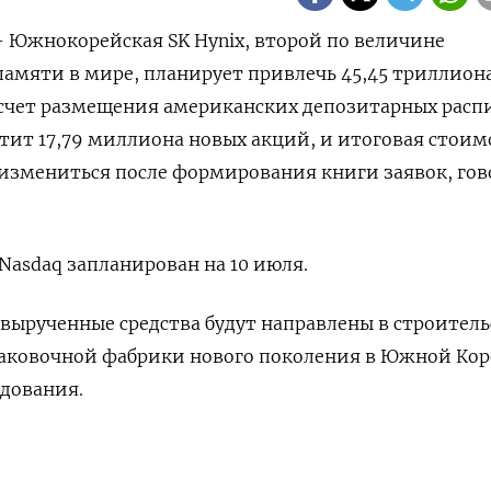
 - Южнокорейская SK Hynix, второй по величине
памяти в мире, планирует привлечь 45,45 триллиона
а счет размещения ⁠американских депозитарных ‌расп
тит ‌17,79 миллиона новых акций, и ​итоговая стоим
измениться ​после формирования книги заявок, го
asdaq запланирован ​на ​10 ‌июля.
 ​вырученные средства будут направлены в строител
аковочной фабрики нового поколения в Южной Корее
удования.