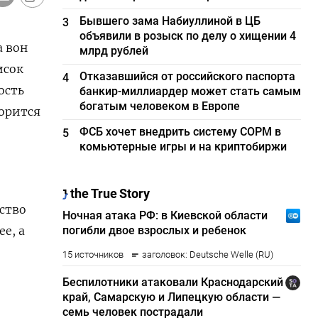
Бывшего зама Набиуллиной в ЦБ
3
объявили в розыск по делу о хищении 4
 ​вон
млрд рублей
исок
Отказавшийся от российского паспорта
4
ость
банкир-миллиардер может стать самым
богатым человеком в Европе
ворится
ФСБ хочет внедрить систему СОРМ в
5
комьютерные игры и на криптобиржи
ьство
, ​а