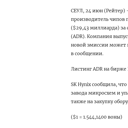
СЕУЛ, 24 июн (Рейтер)
‌производитель чипов 
($29,43 ​миллиарда) ​з
(ADR). Компания выпус
новой ‌эмиссии может 
‌в сообщении.
Листинг ADR на бирже N
SK Hynix сообщила, что
завода микросхем и уп
⁠также на закупку обор
($1 = 1.544,1400 ‌воны)