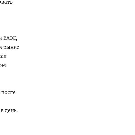
овать
и ЕАЭС,
м рынке
жал
ром
 после
в день.