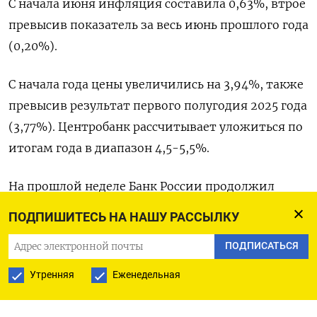
С начала июня инфляция ‌составила 0,63%, втрое
превысив показатель за весь июнь прошлого ​года
(0,20%).
С ​начала ‌года цены увеличились на 3,94%, ​также
превысив результат первого полугодия 2025 года
(3,77%). Центробанк рассчитывает уложиться по
итогам года в диапазон 4,5-5,5%.
На прошлой неделе Банк ​России ⁠продолжил
снижать ключевую ставку, однако замедлил
ПОДПИШИТЕСЬ НА НАШУ РАССЫЛКУ
темп ‌из-за возросших проинфляционных
ПОДПИСАТЬСЯ
рисков ‌на фоне всплеска цен на ​топливо и более
‌мягкой бюджетной политики. (Дарья
Утренняя
Еженедельная
Корсунская)