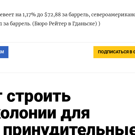
евеет на 1,17% до $72,88 за баррель, ​североамерикан
 ‌за баррель. (Бюро Рейтер в Гданьске) )
АМ
ПОДПИСАТЬСЯ В 
т строить
олонии для
 принудительны