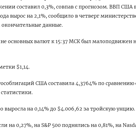
жении составил 0,3%, совпав с прогнозом. ВВП ​США 
ода ‌вырос на 2,1%, сообщило в четверг министерств
а окончательные данные.
зине ‌основных валют к 15:37 МСК был малоподвижен на
метки $1,14.
гособлигаций США составила 4,3764% по сравнению 
 статистики.
о выросла на 0,14% до $4.006,62 за тройскую унцию.
и ⁠на 0,27%, на S&P 500 поднялись на 0,81%, на ‌Nasd