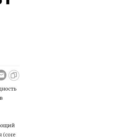
дность
в
жающий
 (core