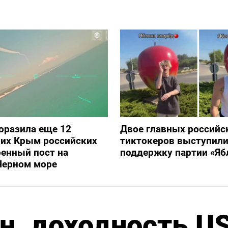
оразила еще 12
Двое главных российс
их Крым российских
тиктокеров выступили
оенный пост на
поддержку партии «Яб
Черном море
н, доходность U