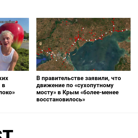
ких
В правительстве заявили, что
 в
движение по «сухопутному
локо»
мосту» в Крым «более-менее
восстановилось»
ST