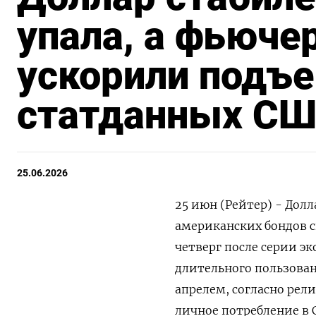
упала, а фьюче
ускорили подъе
статданных С
25.06.2026
25 июн (Рейтер) - Дол
американских бондов с
четверг после серии э
длительного пользования
апрелем, согласно ‌ре
личное потребление в С