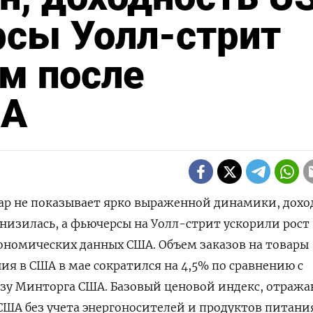
рсы Уолл-стрит
м после
ША
лар не показывает ярко выраженной динамики, дохо
низилась, а фьючерсы на Уолл-стрит ‌ускорили рост 
кономических данных США. Объем заказов на товары
 в ​США в ​мае сократился ​на 4,5% по ⁠сравнению с
лизу Минторга США. Базовый ценовой ‌индекс, отра
ША без учета энергоносителей ​и продуктов питания