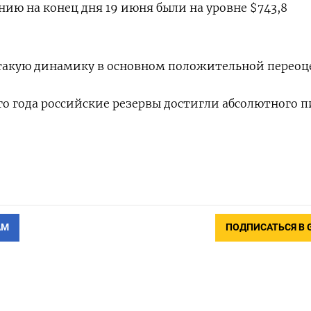
нию на ​конец ‌дня ​19 ‌июня были на уровне $743,8
л ‌такую ​динамику в основном положительной переоц
го ⁠года российские ‌резервы ‌достигли абсолютного п
АМ
ПОДПИСАТЬСЯ В 