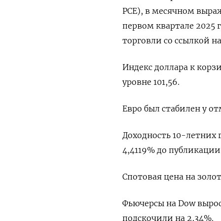
PCE), в ‌месячном выра
первом квартале 2025 г
торговли со ссылкой н
Индекс ​доллара к ​кор
уровне 101,56.
Евро был стабилен у от
Доходность 10-летних 
4,4119% до публикации
Спотовая цена на золот
Фьючерсы на ​Dow выросл
подскочили на 2,34%.