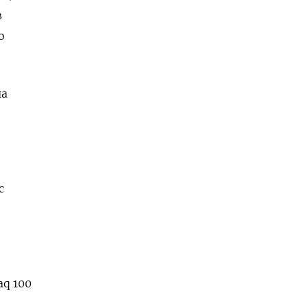
в
о
 ​
с
aq 100