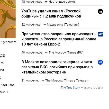
 / genprocrf
еди
ым
та.
м
Акыном
ума.