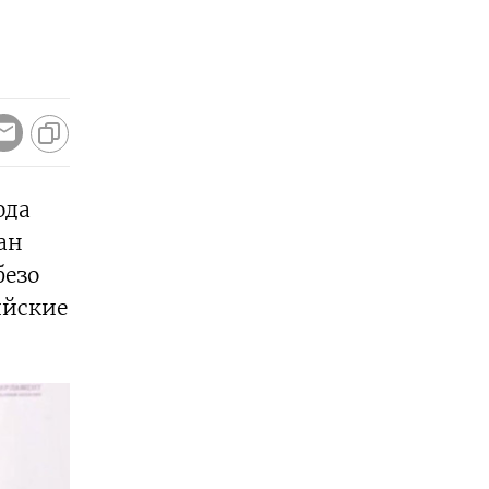
ода
ан
безо
ийские