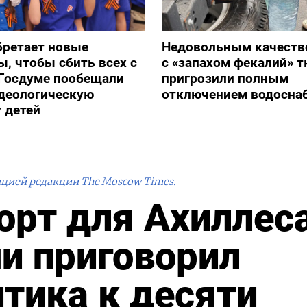
бретает новые
Недовольным качеств
, чтобы сбить всех с
с «запахом фекалий» 
 Госдуме пообещали
пригрозили полным
идеологическую
отключением водосна
 детей
ицией редакции The Moscow Times.
орт для Ахиллеса
чи приговорил
итика к десяти