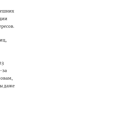
нешних
рции
ресов.
иц,
23
-за
ловам,
лы даже