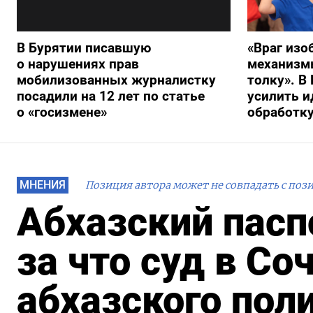
В Бурятии писавшую
«Враг изо
о нарушениях прав
механизмы
мобилизованных журналистку
толку». В
посадили на 12 лет по статье
усилить 
о «госизмене»
обработку
МНЕНИЯ
Позиция автора может не совпадать с поз
Абхазский пасп
за что суд в Со
абхазского пол