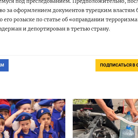
муся под преследованием. Предположительно, посл
тво за оформлением документов турецким властям 
 его розыске по статье об «оправдании терроризма
адержан и депортирован в третью страну.
АМ
ПОДПИСАТЬСЯ В 