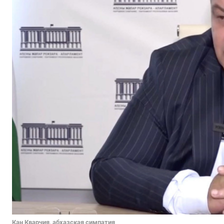
Кан Кварчия, абхазская симпатия