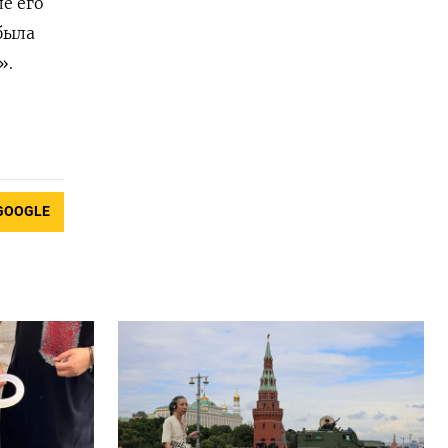
е его
была
».
GOOGLE