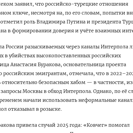
рлеком заявил, что российско-турецкие отношения
ном ключе, несмотря на, по его словам, попытки в
и отметил роль Владимира Путина и президента Ту
на в формировании доверия и учёте взаимных инте
ла России разыскиваемых через каналы Интерпола л
х в убийствах высокопоставленных российских
ца Анастасия Буракова, основательница проекта
 российским эмигрантам, отмечала, что в 2022–20
ь относительно безопасным хабом — в частности, из
запросы Москвы в обход Интерпола. Однако, по её с
 временем начали использовать неформальные кана
пол отказывал в розыске.
ракова привела случай 2025 года: «Ковчег» помогал