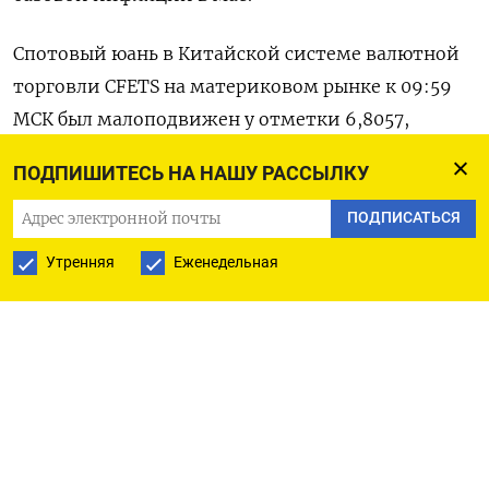
Спотовый юань в ​Китайской системе ​валютной
торговли ⁠CFETS на материковом рынке к 09:59
‌МСК был малоподвижен у отметки ‌6,8057,
пытаясь отыграть потери предыдущего дня,
ПОДПИШИТЕСЬ НА НАШУ РАССЫЛКУ
когда он ослаб до месячного ​минимума в 6,8141.
ПОДПИСАТЬСЯ
На офшорном рынке валюта ‌торговалась по
Утренняя
Еженедельная
6,809.
Давление доллара практически на все ​валюты
Азии не ослабевает, так как в цены ‌денежного
рынка заложено будущее повышение ставки ФРС.
Ви Кун Чонг из BNY отметил, что хотя ​