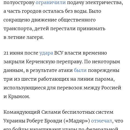
полуострову
ограничили
подачу
электричества,
а часть городов осталась без воды.
Было
сокращено движение общественного
транспорта, детей перестали принимать
в летние лагеря.
21 июня после
удара
ВСУ власти временно
закрыли Керченскую переправу. По некоторым
данным, в результате атаки
были
повреждены
три из шести работающих на линии парома,
использующиеся для перевозок между Россией
и Крымом.
Командующий Силами беспилотных систем
Украины Роберт Бровди («Мадяр»)
отмечал
, что
его бойцы наращивают удары по федеральной