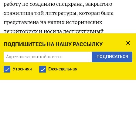
работу по созданию спецхрана, закрытого
хранилища той литературы, которая была
представлена на наших исторических
территориях и носила деструктивный
характер», — сказала Алексеева на
ПОДПИШИТЕСЬ НА НАШУ РАССЫЛКУ
Петербургском международном юридическом
ПОДПИСАТЬСЯ
форуме (
цитата
по РБК).
Утренняя
Еженедельная
Она также отметила, что государственные
библиотеки перестали пополнять фонды
книгами авторов, которых российские власти
объявили «иностранными агентами». «Мы
полагаем недопустимым использование
информационной продукции, произведенной
иноагентами, при проведении книжных