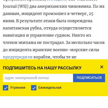
Journal (WSJ) два американских чиновника. По их
данным, инцидент произошел в четверг, 25
июня. В результате атаки была повреждена
капитанская рубка, откуда осуществляется
навигация и управление судном. Никто из
членов экипажа не пострадал. За несколько часов
до инцидента иранские военно-морские силы
предупредили
корабли, чтобы те не
пользовались маршрутами в проливе, не
ПОДПИШИТЕСЬ НА НАШУ РАССЫЛКУ
согласованными с Тегераном.
ПОДПИСАТЬСЯ
В Британской организации по координации
Утренняя
Еженедельная
морских торговых перевозок (UKMTO) позднее
уточнили
, что судно подверглось удару в 7,5
морской мили (13,9 км) от оманского Дахита.