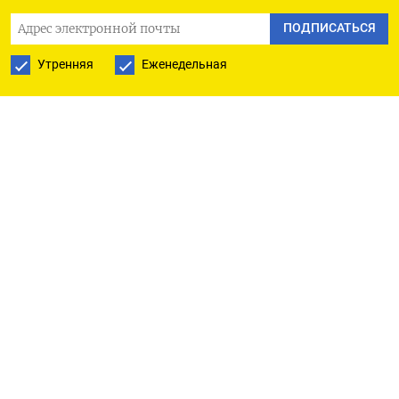
Ниже приведены заявления властей российских
ПОДПИСАТЬСЯ
регионов и компаний относительно ситуации с
Утренняя
Еженедельная
поставками топлива и наличием бензина на АЗС.
Изменения отмечены знаком «*».
КОМПАНИИ
РОСНЕФТЬ «Практически на наших АЗС нет
ограничений по заправке. Пожалуй, мы не
приветствуем использование канистр, а баки
заправляем нормальным образом», - сказал 19
июня глава компании Игорь Сечин, которого
процитировало агентство РИА. ТАТНЕФТЬ
Татнефть с 15 июня ввела на всех автозаправках