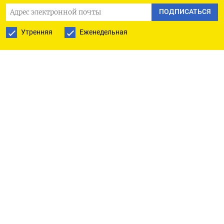
оказала ​влияния на котировки рубля.
ПОДПИСАТЬСЯ
Утренняя
Еженедельная
Сегодня же проходит Единый ​налоговый платеж,
⁠по завершении которого рубль утратит
фискальную поддержку, удержавшую его в
предыдущие дни от еще более глубокого
‌падения.
К 11.45 МСК пара юань/рубль расчетами «завтра»
котировалась на Мосбирже ‌по 11,40 рубля, и
рубль набирает 0,8%.
Беспоставочная пара доллар/рубль расчетами
«завтра» котируется по 77,70, и здесь российская
валюта набирает 2%.