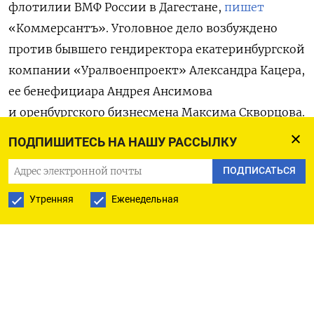
флотилии ВМФ России в Дагестане,
пишет
«Коммерсантъ».
Уголовное дело возбуждено
против бывшего гендиректора екатеринбургской
компании «Уралвоенпроект» Александра Кацера,
ее бенефициара Андрея Ансимова
и оренбургского бизнесмена Максима Скворцова.
Их обвиняют в злоупотреблении полномочиями
ПОДПИШИТЕСЬ НА НАШУ РАССЫЛКУ
при выполнении гособоронзаказа (статья 285.4
ПОДПИСАТЬСЯ
УК, до 10 лет лишения свободы).
Утренняя
Еженедельная
По версии следствия, в июне 2022 года
Минобороны выделило несколько миллиардов
рублей на создание инфраструктуры пункта
базирования флотилии ВМФ в Каспийске.
Работы включали строительство причалов,