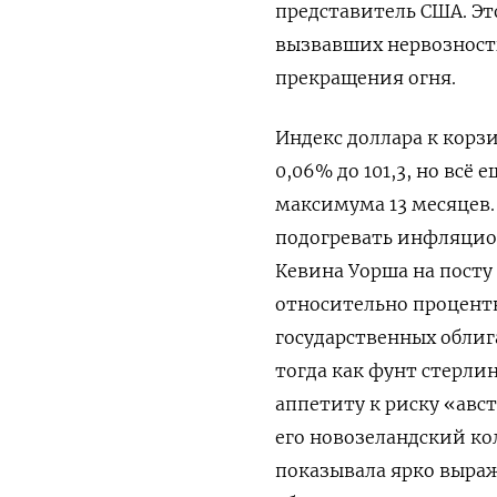
представитель США. Эт
вызвавших ⁠нервозност
прекращения огня.
Индекс ‌доллара к корз
0,06% до 101,3, но всё
максимума 13 месяцев.
подогревать инфляцио
Кевина Уорша на ​пост
относительно процентн
государственных облиг
тогда как фунт стерлин
аппетиту к риску «авст
его новозеландский кол
показывала ярко выраж