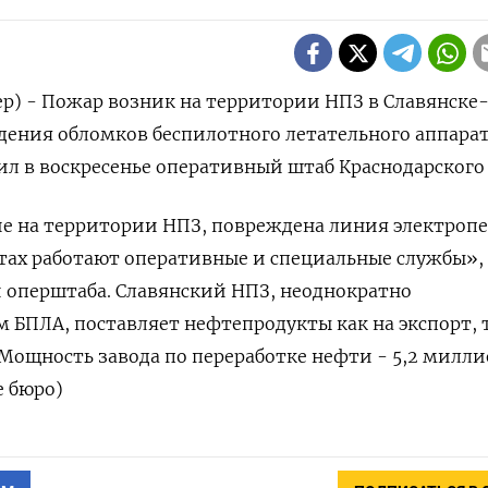
р) - Пожар возник на ‌территории НПЗ в Славянске
дения ​обломков ​беспилотного летательного аппара
бщил в ‌воскресенье оперативный штаб Краснодарского
е на ‌территории НПЗ, ​повреждена линия электроп
естах работают оперативные и ​специальные ​службы»,
и ​оперштаба. Славянский НПЗ, неоднократно
БПЛА, поставляет нефтепродукты как на экспорт, так
ощность ‌завода по ‌переработке нефти - 5,2 ​милл
е бюро)