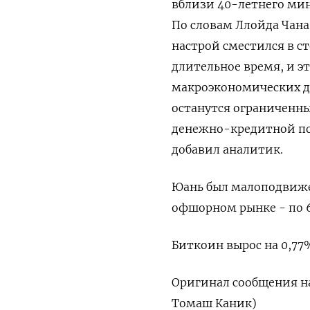
вблизи 40-летнего мин
По словам Ллойда Чана
настрой сместился в ст
длительное время, и э
макроэкономических ​д
останутся ограниченны
денежно-кредитной по
добавил аналитик.
Юань был малоподвижен
офшорном рынке - по 6
Биткоин вырос на 0,77% 
Оригинал сообщения на
Томаш Каник)