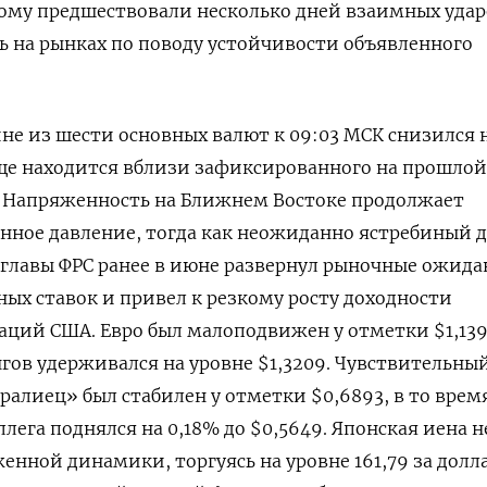
ому ​предшествовали несколько дней ​взаимных удар
ь на рынках по поводу устойчивости объявленного
ине из шести основных ‌валют к 09:03 МСК снизился 
 еще находится вблизи ​зафиксированного на прошлой
 Напряженность на Ближнем Востоке ‌продолжает
нное давление, тогда как неожиданно ястребиный 
у главы ФРС ранее в июне развернул рыночные ожид
ых ставок ‌и привел к резкому росту доходности
аций США. Евро был малоподвижен у отметки $1,139
гов удерживался на уровне $1,3209. Чувствительный 
ралиец» ​был стабилен у отметки $0,6893, ‌в то врем
лега поднялся на 0,18% до $0,5649. Японская иена ​н
енной динамики, торгуясь на уровне 161,79 за долла