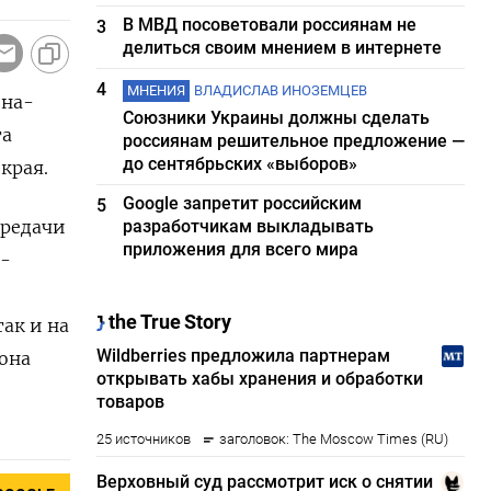
В МВД посоветовали россиянам не
3
делиться своим мнением в интернете
4
МНЕНИЯ
ВЛАДИСЛАВ ИНОЗЕМЦЕВ
-на-
Союзники Украины должны сделать
та
россиянам решительное предложение —
до сентябрьских «выборов»
 края.
Google запретит российским
5
ередачи
разработчикам выкладывать
приложения для всего мира
 -
 ​и ⁠на
иона