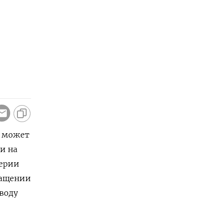
о может
и на
верии
ращении
воду