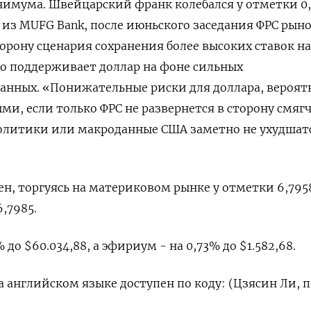
имума. Швейцарский франк колебался у отметки 0,
 из MUFG Bank, после июньского заседания ФРС ры
орону сценария сохранения более высоких ставок на
то поддерживает доллар на фоне сильных
анных. «Понижательные риски для доллара, ⁠вероят
ми, если только ФРС не развернется в сторону смяг
литики или макроданные США заметно не ‌ухудшатс
, торгуясь на материковом рынке у отметки ‌6,7958
,7985.
до $60.034,88, а ​эфириум - на 0,73% до $1.582,68.
 английском языке ‌доступен по коду: (Цзясин Ли, 