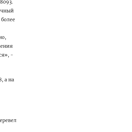
8093.
ночный
 более
но,
чения
я», -
, а на
перевел