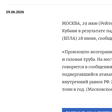
29.06.2026
МОСКВА, 29 июн (Рейте
Кубани в результате па
(БПЛА) ​28 ⁠июня, ‌соо
«Произошло ​возгорани
и ‌газовая труба. На м
‌говорится в сообщени
подвергавшийся атакам 
внутренний рынок РФ. М
тонн в ‌год. (Московско