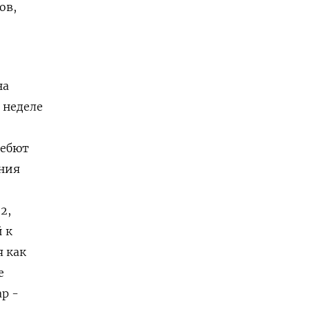
ов,
на
 неделе
дебют
ания
2,
к ​
я как
е
р -