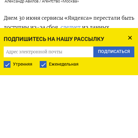
Александр Авилов / Агентство «Москва»
Днем 30 июня сервисы «Яндекса» перестали быть
доступны из-за сбоя,
следует
из данных
Downdetector. Пользователи сообщили
ПОДПИШИТЕСЬ НА НАШУ РАССЫЛКУ
о проблемах в работе «Яндекс Музыки»,
ПОДПИСАТЬСЯ
«Почты»,
«Еды», «Лавки», «Диска», «Книг»,
«Кинопоиска»
и голосового помощника
Утренняя
Еженедельная
«Алиса». Пик жалоб пришелся на 13:25 мск.
Суммарно по всем сервисам поступило более
3500 обращений. Основной поток пришелся
на Московский регион, Санкт-Петербург,
Ленинградскую, Самарскую, Смоленскую,
Владимирскую области и на Башкортостан.