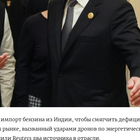
й импорт бензина из Индии, чтобы смягчить дефиц
 рынке, вызванный ударами дронов по энергетичес
или Reuters два источника в отрасли.