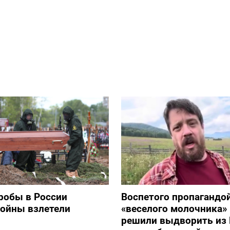
робы в России
Воспетого пропагандо
войны взлетели
«веселого молочника»
решили выдворить из 