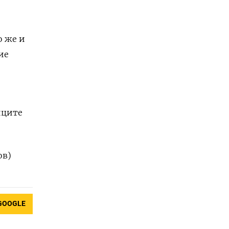
​же ‌и
ие
иците
ов)
GOOGLE