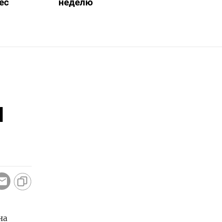
ес
неделю
м
на