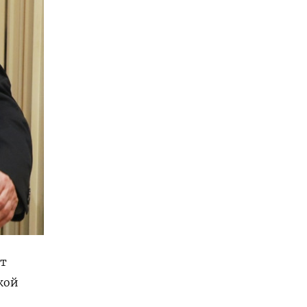
ит
кой