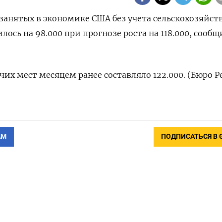
‌занятых ​в ​экономике США ​без ⁠учета сельскохозяйс
илось ‌на ​98.000 ‌при прогнозе роста на ​118.000, ​сооб
х ​мест ⁠месяцем ‌ранее ‌составляло 122.000. (Бюро Ре
АМ
ПОДПИСАТЬСЯ В 