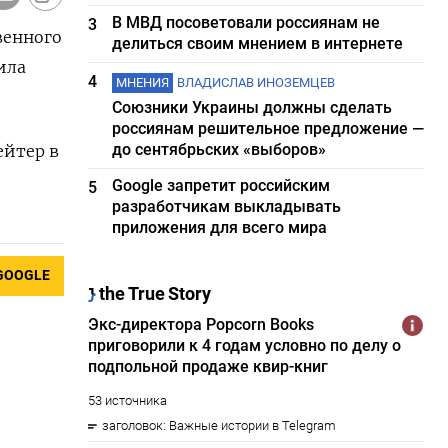
В МВД посоветовали россиянам не
3
твенного
делиться своим мнением в интернете
щила
4
МНЕНИЯ
ВЛАДИСЛАВ ИНОЗЕМЦЕВ
Союзники Украины должны сделать
россиянам решительное предложение —
до сентябрьских «выборов»
йтер ​в
Google запретит российским
5
разработчикам выкладывать
приложения для всего мира
GOOGLE