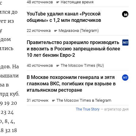
с
ился до
ует из
у
одом
ились
дов. На
евышали
за в
лрд куб.
9 19 20
 23 24
0, 8, 4,
28 32 18