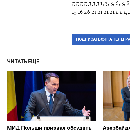
д д д д д д д 1, 3, 3, 6, 3,
15 16 26 21 21 21 21 д д д д
ПОДПИСАТЬСЯ НА ТЕЛЕГР
ЧИТАТЬ ЕЩЕ
МИД Польши призвал обсудить
Азербайд