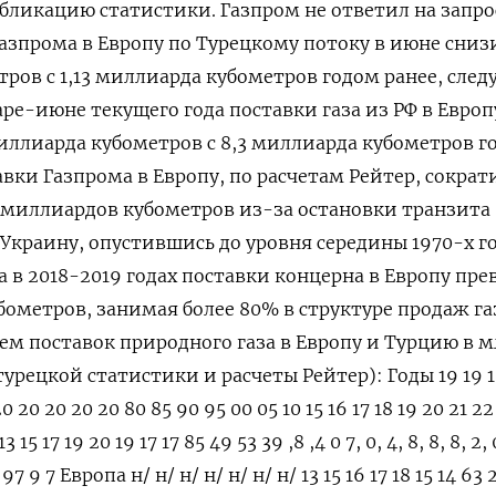
убликацию статистики. Газпром не ‌ответил на запро
Газпрома в Европу по Турецкому потоку ​в июне сниз
ров с 1,13 миллиарда кубометров годом ранее, след
аре-июне текущего года поставки газа из РФ в Европ
миллиарда кубометров с 8,3 миллиарда кубометров г
тавки Газпрома в Европу, по расчетам Рейтер, сократ
8 миллиардов ⁠кубометров из-за остановки транзита
 Украину, опустившись до уровня середины 1970-х го
ма в 2018-2019 годах поставки концерна в Европу пр
бометров, занимая более 80% в структуре продаж га
ем поставок природного ​газа в Европу и Турцию в м
турецкой статистики и расчеты Рейтер): Годы 19 19 1
0 20 20 20 20 80 85 90 95 00 05 10 15 16 17 18 19 20 21 22
3 15 17 19 20 19 17 17 85 49 53 39 ,8 ,4 0 7, 0, 4, 8, 8, 8, 2, 
2 8 97 9 7 Европа н/ н/ н/ н/ н/ н/ н/ 13 15 16 17 18 15 14 63 