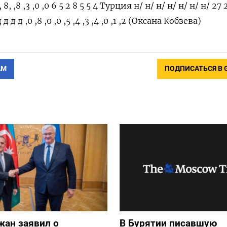
 8, 8, ,8 ,3 ,0 ,0 6 5 2 8 5 5 4 Турция н/ н/ н/ н/ н/ н/ н/ 27
 д д д ,0 ,8 ,0 ,0 ,5 ,4 ,3 ,4 ,0 ,1 ,2 (Оксана Кобзева)
АМ
ПОДПИСАТЬСЯ В 
жан заявил о
В Бурятии писавшую