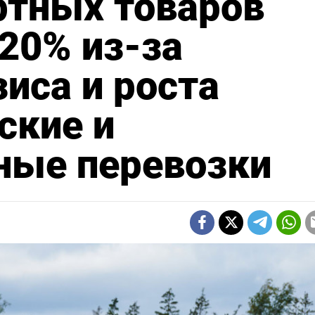
ртных товаров
20% из-за
зиса и роста
ские и
ые перевозки