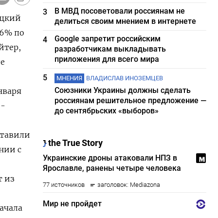
В МВД посоветовали россиянам не
3
ецкий
делиться своим мнением в интернете
,6% по
Google запретит российским
4
йтер,
разработчикам выкладывать
приложения для всего мира
ле
5
МНЕНИЯ
ВЛАДИСЛАВ ИНОЗЕМЦЕВ
Союзники Украины должны сделать
варя ​
россиянам решительное предложение —
 -
до сентябрьских «выборов»
ставили
нии с
т из
начала