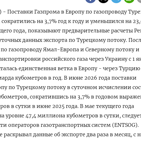
) - Поставки Газпрома в Европу по газопроводу Тур
 сократились на 3,7% год к году и уменьшился на 23
ущего года, показывают предварительные расчеты Ре
уточных данных экспорта по Турецкому потоку. Пос
по газопроводу Ямал-Европа и Северному потоку и
нспортировки российского газа через ​Украину с 1 ян
осталась единственная ветка в Европу - через Турцию
арда кубометров в год. В ‌июне 2026 года поставки
ропу по Турецкому потоку в суточном ​исчислении со
убометров, сократившись на 3,7% в годовом ‌выраже
ов в сутки в июне 2025 года. ​В мае текущего года
а уровне 47,4 миллиона кубометров ‌в сутки, следуе
ти операторов газотранспортных систем (ENTSOG).
 раскрывал данные об экспорте два раза в месяц, с ​