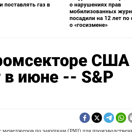
и поставлять газ в
о нарушениях прав
мобилизованных журн
посадили на 12 лет по 
о «госизмене»
промсекторе США
 в июне -- S&P
с менеджеров ‌по закупкам (PMI) ​для производственн