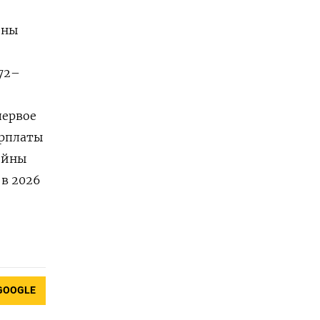
йны
 72–
первое
арплаты
ойны
в 2026
GOOGLE