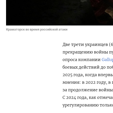
Краматорск во время российской атаки
Две трети украинцев (
прекращению войны пут
опроса компании
Gallu
боевых действий до по
2025 года, когда впер
мнения: в 2022 году, 
за продолжение войны 
С 2024 года, как отме
урегулированию только