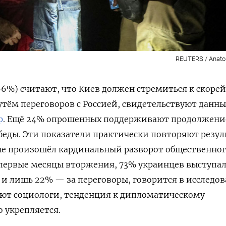
REUTERS / Anatol
66%) считают, что Киев должен стремиться к скор
ём переговоров с Россией, свидетельствуют данны
p
. Ещё 24% опрошенных поддерживают продолжени
беды. Эти показатели практически повторяют резу
вые произошёл кардинальный разворот общественно
в первые месяцы вторжения, 73% украинцев выступа
и лишь 22% — за переговоры, говорится в исследов
чают социологи, тенденция к дипломатическому
 укрепляется.