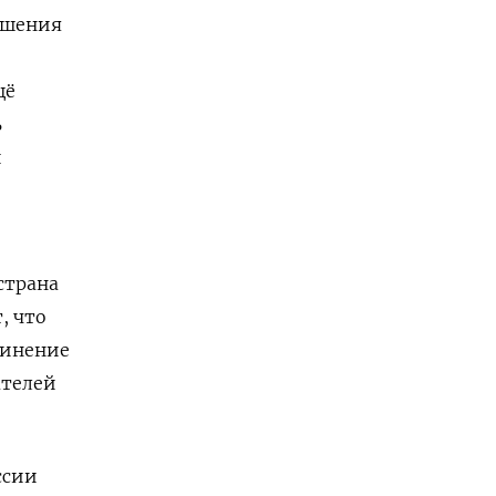
ршения
щё
ь
и
страна
, что
динение
ателей
ссии