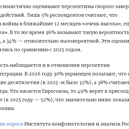
ссимистично оценивают перспективы скорого заве
действий. Лишь 5% респондентов считают, что
 войны в ближайшие 12 месяцев «очень высока», е
а». В то же время 36% называют такую вероятност
, а 34% — относительно маловероятной. Эти оценк
лись по сравнению с 2025 годом.
ость наблюдается и в отношении перспектив
еграции. В 2026 году 30% украинцев полагают, что 
ие десятилетия (в 2025-м было 32%), а 38% считают
гда. Что касается Евросоюза, то 49% верят в присое
т (в 2025 году — 52%), что значительно ниже показ
жения.
м опроса
Института конфликтологии и анализа Ро