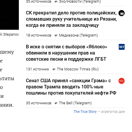
ii Stepanov
ейшему
е
е
льтаты
го
ли
ании.