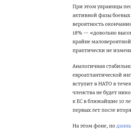
При этом украинцы пе
активной фазы боевых 
вероятность окончания
18% — «довольно высок
крайне маловероятной
практически не измени
Аналогичная стабильн
евроатлантической инт
вступит в НАТО в течен
членства не будет нико
к ЕС в ближайшие 10 ле
первых лет после втор
На этом фоне, по
данны