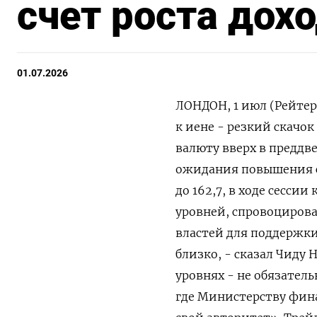
счет роста дох
01.07.2026
ЛОНДОН, 1 июл (Рейтер
к иене - резкий скачо
валюту вверх в преддв
ожидания повышения ст
до 162,7, в ходе сессии
уровней, спровоциров
властей ​для поддержки
близко, - сказал Чиду 
уровнях - не обязательн
где Министерству фина