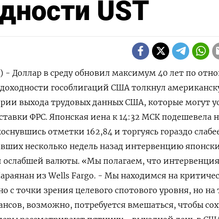
одности UST
) - Доллар в среду обновил максимум 40 лет по от
к доходности гособлигаций США толкнул американс
ерии выхода трудовых данных США, которые могут ‌
авки ФРС. Японская иена к 14:32 МСК подешевела н
 коснувшись отметки 162,84 и торгуясь гораздо слабе
авших несколько недель назад интервенцию японск
 ослабшей валюты. «Мы полагаем, ​что интервенция 
⁠Нараянан из Wells Fargo. - Мы находимся на критиче
о ‌с точки зрения целевого спотового уровня, ‌но на 
нсов, возможно, потребуется вмешаться, чтобы со