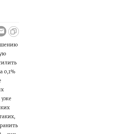
ношению
кую
усилить
а 0,1%
е
их
уже ​
ских
таких,
хранить