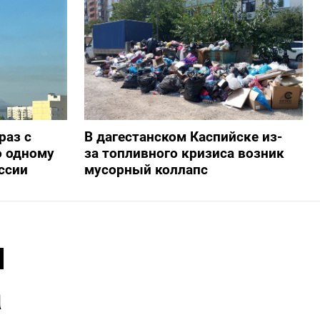
раз с
В дагестанском Каспийске из-
о одному
за топливного кризиса возник
ссии
мусорный коллапс
и
а