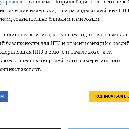
дупреждает
экономист Кирилл Родионов: в его цене 
гистические издержки, но и расходы индийских НП
енам, сравнительно близким к мировым.
топливнога кризиса, по словам Родинова, возможн
тий безопасности для НПЗ и отмены санкций с росси
дернизация НПЗ в 2010-е и начале 2020-х гг.
овном, с помощью европейского и американского
оминает эксперт.
АМ
ПОДПИСАТЬСЯ В 