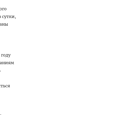
ого
 сутки,
раны
 году
паниям
ь
яться