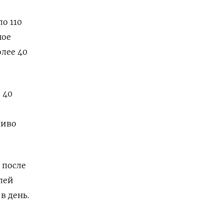
о 110
ное
олее 40
 40
ливо
 после
лей
в день.