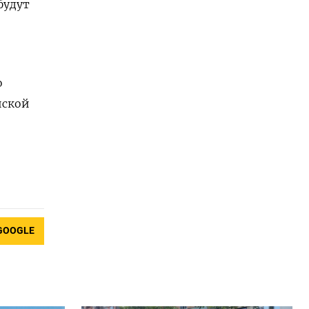
будут
З
о
йской
GOOGLE