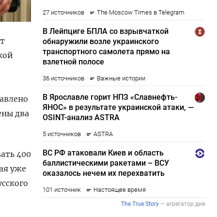
ит
кой
равлено
ены два
ать 400
ая уже
усского