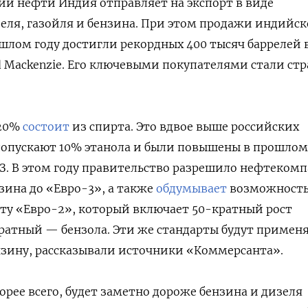
сии нефти Индия отправляет на экспорт в виде
ля, газойля и бензина. При этом продажи индийск
ошлом году достигли рекордных 400 тысяч баррелей в
Mackenzie. Его ключевыми покупателями стали ст
 20%
состоит
из спирта
. Это вдвое выше российских
допускают 10% этанола и были повышены в прошлом
З.
В этом году правительство разрешило нефтеком
зина до «Евро-3», а также
обдумывает
возможност
ту «Евро-2», который включает 50-кратный рост
ратный — бензола. Эти же стандарты будут примен
зину, рассказывали источники «Коммерсанта».
орее всего, будет заметно дороже бензина и дизеля