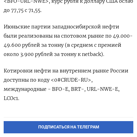
<BFO-URL-NWE>, курс рубля к доллару США ослаб
до 77,75 с 71,55.
Июньские ‌партии западносибирской нефти
были реализованы на спотовом рынке по 49.000-
49.600 ‌рублей за тонну (в среднем с премией
около 3.900 рублей за тонну ​к netback).
Котировки нефти на внутреннем рынке России
доступны ‌по коду <0#CRUDE-RU>,
международные - BFO-E, BRT-, URL-NWE-E,
LCOc1.
ПОДПИСАТЬСЯ НА ТЕЛЕГРАМ