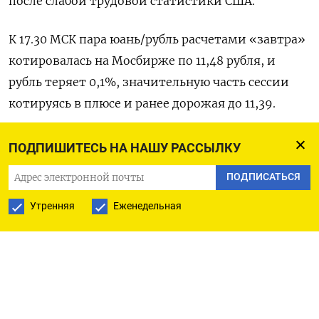
после слабой трудовой статистики США.
К 17.30 МСК пара юань/рубль расчетами «завтра»
котировалась на Мосбирже по 11,48 рубля, и
рубль теряет 0,1%, значительную часть сессии
котируясь в плюсе и ​ранее дорожая до 11,39.
Беспоставочная пара доллар/рубль расчетами
ПОДПИШИТЕСЬ НА НАШУ РАССЫЛКУ
«завтра» котируется ​на Мосбирже по 78,30. Здесь
ПОДПИСАТЬСЯ
российская ​валюта дорожает на ⁠0,3%.
Утренняя
Еженедельная
На форексе пара доллар/рубль к 17.30 МСК
котировалась по 78,00, согласно данным LSEG, в
этой ‌паре рубль теряет две трети процента.
Пара евро/рубль котируется на форексе ‌по 89,04,