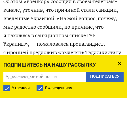
Об этом «военкор» сообщил в своем телеграм-
канале, уточнив, что причиной стали санкции,
введённые Украиной.
«На мой вопрос, почему,
мне радостно сообщили, по причине, что
я нахожусь в санкционном списке ГУР
Украины», — пожаловался пропагандист,
с иронией предложив «выделять Таджикистану
ещё больше денег и строить больше школ».
ПОДПИШИТЕСЬ НА НАШУ РАССЫЛКУ
Украина внесла Сапонькова в санкционный
ПОДПИСАТЬСЯ
список в январе 2023 года. На сайте Главного
Утренняя
Еженедельная
управления разведки Минобороны Украины
говорится, что он «является активным
участником пропагандистской кампании»
России, поддерживает полномасштабное