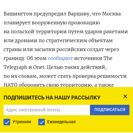
Вашингтон предупредил Варшаву, что Москва
планирует вооруженную провокацию
на польской территории путем ударов ракетами
или дронами по стратегическим объектам
страны или засылки российских солдат через
границу. Об этом
сообщают
источники The
Telegraph и Onet. Целью таких действий,
по их словам, может стать проверка решимости
НАТО оборонять свою территорию, а также
военная эскалация и принуждение западных
ПОДПИШИТЕСЬ НА НАШУ РАССЫЛКУ
союзников к приостановке помощи Украине.
ПОДПИСАТЬСЯ
По данным близких к президенту Польши ​
Каролю Навроцкому собеседников, США
Утренняя
Еженедельная
предупреждали, что российская агрессия может