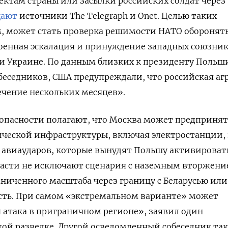
ектам страны или засылки российских солдат через
щают
источники The Telegraph и Onet. Целью таких
м, может стать проверка решимости НАТО оборонят
военная эскалация и принуждение западных союзни
 Украине. По данным близких к президенту Польши
еседников, США предупреждали, что российская аг
ечение нескольких месяцев».
зопасности полагают, что Москва может предпринят
ической инфраструктуры, включая электростанции,
авиаударов, которые вынудят Польшу активироват
ласти не исключают сценария с наземным вторжен
аниченного масштаба через границу с Беларусью или
сть. При самом «экстремальном варианте» может
атака в приграничном регионе», заявил один
кой разведке. Другой осведомленный собеседник та