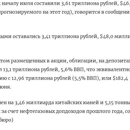
 ‌началу июля составили 3,61 триллиона рублей, $46
рогнозируемого ​на этот год), ​говорится в ⁠сообщен
ми ‌оставались 3,41 триллиона рублей, $48,0 ​милл
том ​размещенных в акции, ‌облигации, на депозита
 13,1 ​триллиона ​рублей, ‌5,6% ВВП, что эквивалентн
ию с 12,96 триллиона рублей (5,5% ВВП), или $182,4
юня.
ен на ⁠3,46 миллиарда китайских юаней ‌и 5,15 тонн
 за счет нефтегазовых ​допдоходов прошлого года, 
бюро)