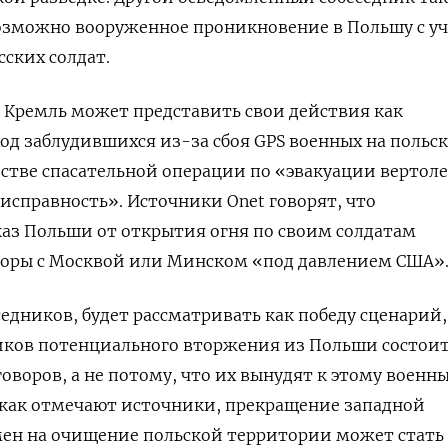
возможно вооруженное проникновение в Польшу с у
сских солдат.
 Кремль может представить свои действия как
д заблудившихся из-за сбоя GPS военных на польс
стве спасательной операции по «эвакуации вертоле
еисправность». Источники Onet говорят, что
каз Польши от открытия огня по своим солдатам
оворы с Москвой или Минском «под давлением США»
седников, будет рассматривать как победу сценарий,
иков потенциального вторжения из Польши состои
говоров, а не потому, что их вынудят к этому воен
 как отмечают источники, прекращение западной
мен на очищение польской территории может стать