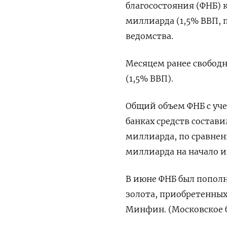
благосостояния (ФНБ) к
миллиарда (1,5% ВВП, ​п
‌ведомства.
Месяцем ранее свободны
(1,5% ВВП).
Общий ‌объем ФНБ с уче
банках средств составил
​миллиарда, по сравнен
миллиарда на начало и
В июне ФНБ был ​пополн
золота, ‌приобретенных
‌Минфин. (Московское 