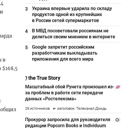
,4
Украина впервые ударила по складу
3
ии
продуктов одной из крупнейших
в России сетей супермаркетов
В МВД посоветовали россиянам не
4
иарда
делиться своим мнением в интернете
Google запретит российским
5
разработчикам выкладывать
приложения для всего мира
х в
о $168,5
ы
сообщил