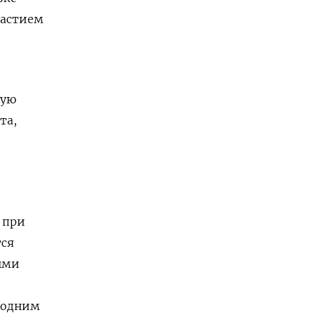
частием
кую
та,
.
 при
тся
ными
 одним