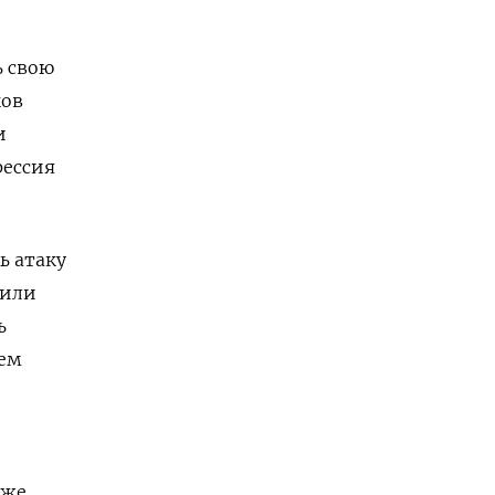
ь свою
ков
 ​
рессия
ь атаку
 или
ь
ием
кже