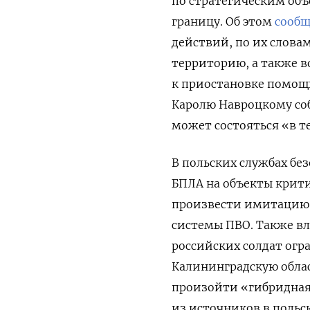
по стратегическим объ
границу. Об этом
сооб
действий, по их слова
территорию, а также 
к приостановке помощи
Каролю Навроцкому соб
может состояться «в т
В польских службах бе
БПЛА на объекты крит
произвести имитацию 
системы ПВО. Также в
российских солдат огр
Калининградскую обла
произойти «гибридная 
из источников в польс