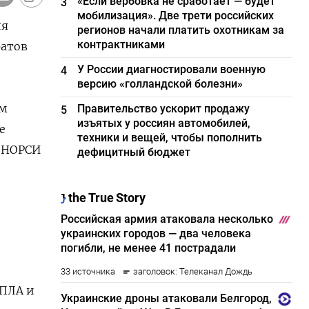
«Если вербовка не сработает — будет
3
мобилизация». Две трети российских
ля
регионов начали платить охотникам за
контрактниками
ратов
У России диагностировали военную
4
версию «голландской болезни»
ем
Правительство ускорит продажу
5
изъятых у россиян автомобилей,
е
техники и вещей, чтобы пополнить
 ‌НОРСИ
дефицитный бюджет
ПЛА ​и