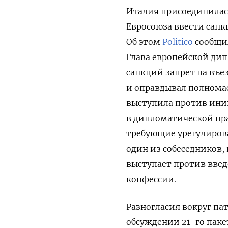
Италия присоединилась
Евросоюза ввести санк
Об этом
Politico
сообщил
Глава европейской дип
санкций запрет на въе
и оправдывал полнома
выступила против ини
в дипломатической пра
требующие урегулирова
один из собеседников,
выступает против вве
конфессии.
Разногласия вокруг па
обсуждении 21-го паке