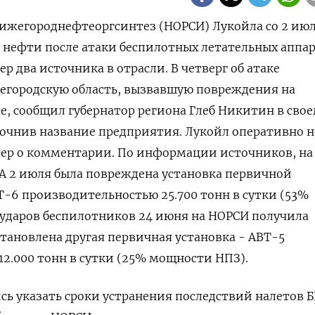
Нижегороднефтеоргсинтез (НОРСИ) Лукойла со 2 ию
 нефти после атаки беспилотных летательных аппа
р два источника в ‌отрасли. В четверг об атаке
егородскую область, вызвавшую повреждения на
 сообщил губернатор региона Глеб Никитин в ​сво
точнив ​название предприятия. Лукойл ​оперативно н
йтер о ‌комментарии. По информации источников, на
ЛА 2 июля была повреждена установка ​первичной
-6 производительностью 25.700 тонн в ‌сутки (53%
ударов беспилотников 24 июня ​на НОРСИ получила
тановлена другая первичная ‌установка - АВТ-5
2.000 тонн в сутки (25% мощности НПЗ).
ь указать сроки устранения последствий налетов Б