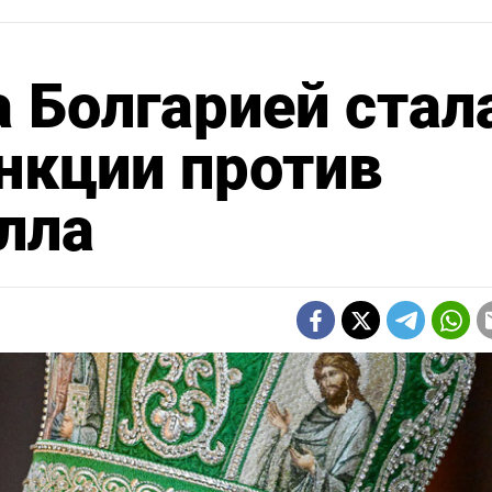
а Болгарией стал
нкции против
лла