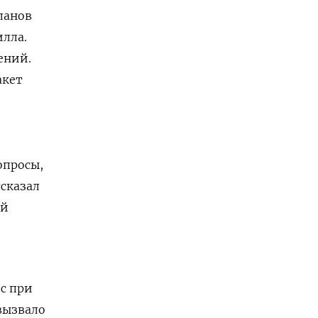
ланов
илла.
ений.
акет
опросы,
ссказал
ый
с при
вызвало