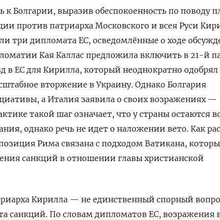
 к Болгарии, выразив обеспокоенность по поводу п
ции против патриарха Московского и всея Руси Кир
и три дипломата ЕС, осведомлённые о ходе обсужд
ломатии Кая Каллас предложила включить в 21-й п
зд в ЕС для Кирилла, который неоднократно одобрял
сштабное вторжение в Украину. Однако Болгария
циативы, а Италия заявила о своих возражениях —
ктике такой шаг означает, что у страны остаются в
ния, однако речь не идет о наложении вето. Как ра
 позиция Рима связана с подходом Ватикана, котор
дения санкций в отношении главы христианской
триарха Кирилла — не единственный спорный вопро
та санкций. По словам дипломатов ЕС, возражения 