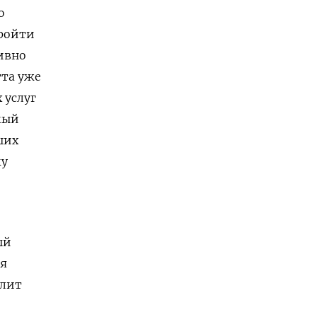
ю
пройти
ивно
тта уже
 услуг
мый
ших
му
ый
ся
илит