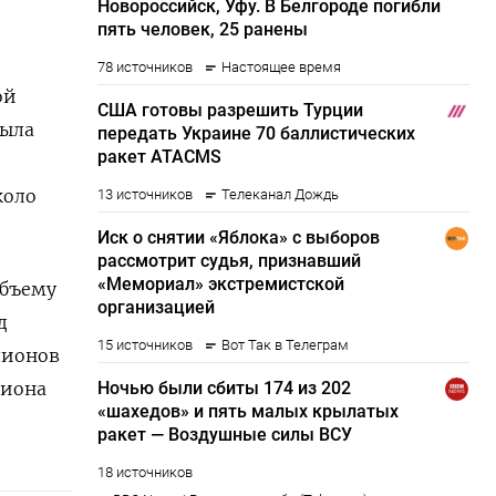
ой
была
коло
объему
д
лионов
лиона