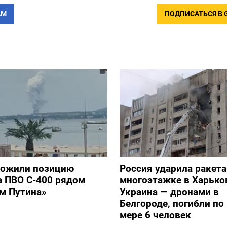
АМ
ПОДПИСАТЬСЯ В 
тожили позицию
Россия ударила ракет
а ПВО С-400 рядом
многоэтажке в Харько
ом Путина»
Украина — дронами в
Белгороде, погибли п
мере 6 человек