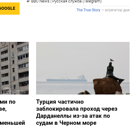
GOOGLE
ами по
Турция частично
ве,
заблокировала проход через
Дарданеллы из-за атак по
о меньшей
судам в Черном море