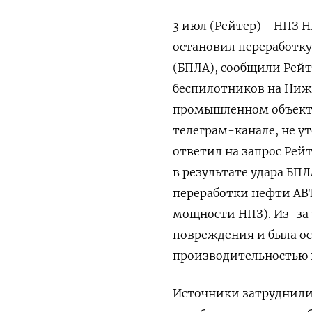
3 июл (Рейтер) - НПЗ 
остановил переработку
(БПЛА), сообщили Рейте
беспилотников на Ниж
промышленном объекте,
телеграм-канале, не у
⁠ответил на запрос Ре
в результате удара БП
переработки нефти АВТ
мощности НПЗ). Из-за 
повреждения и была ос
производительностью 1
Источники затруднилис