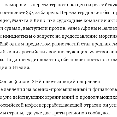
— заморозить пересмотр потолка цен на российску
 составляет $44 за баррель. Пересмотр должен был 
реция, Мальта и Кипр, чьи судоходные компании акт
и судами, выступили против. Ранее Афины и Валле
 инициативы о запрете на предоставление морских
 Ещё одним предметом разногласий стал предлагае
для бывших российских военнослужащих, участвовав
ы. По данным дипломатов, обеспокоенность по это
ция и Италия.
аллас 9 июня 21-й пакет санкций направлен
ие давления на военно-промышленный и финансов
оне уже действующих ограничений и продолжающих
 российской нефтеперерабатывающей отрасли он ус
мы страны, где
уже две трети регионов сообщают