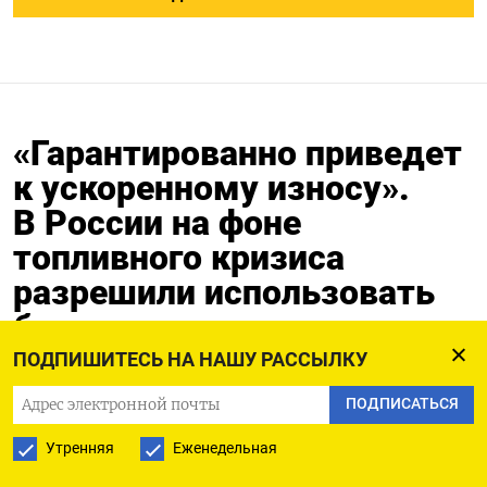
«Гарантированно приведет
к ускоренному износу».
В России на фоне
топливного кризиса
разрешили использовать
бензин с повышенным
содержанием серы
ПОДПИШИТЕСЬ НА НАШУ РАССЫЛКУ
ПОДПИСАТЬСЯ
03.07.2026
Обновлено:
03.07.2026
Утренняя
Еженедельная