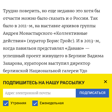
Трудно поверить, но еще недавно это хотя бы
отчасти можно было сказать и о России. Так
было в 2011-м, на выставке архивов группы
Андрея Монастырского «Коллективные
действия» (куратор Борис Гройс). И в 2013-м,
когда павильон представлял «Данаю» —
успешный проект живущего в Берлине Вадима
Захарова, куратором выступил директор
берлинской Национальной галереи Удо
Киттельман. И в 2015-м, когда «Зеленый
ПОДПИШИТЕСЬ НА НАШУ РАССЫЛКУ
павильон» замечательной Ирины Наховой,
давно обитающей в Нью-Джерси и власть
ПОДПИСАТЬСЯ
РФ ни коим образом не представляющей, был
Утренняя
Еженедельная
посвящен истории самого щусевского