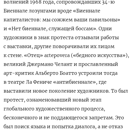
волнений 1968 года, сопровождавших 34-ю
Биеннале
лозунгами вроде «Биеннале
капиталистов: мы сожжем ваши павильоны»
и «Нет биеннале, служащей боссам»
. Одни
художники в знак протеста отзывали работы
с выставки, другие поворачивали их лицом
к стене. «Отец»
arte
povera
(«бедного искусства»),
великий Джермано Челант и прославленный
арт-критик Альберто Боатто устроили тогда
в театре Ла Фениче «антибиеннале», где
выставили новое поколение художников. Т
о был
протест, ознаменовавший новый этап
глобального художественного процесса,
бесконечного и не поддающегося запретам. Это
был поиск языка и попытка диалога, а не отказ