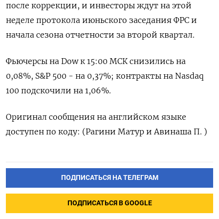
⁠после ‌коррекции, и ‌инвесторы ждут на этой
неделе ​протокола ‌июньского заседания ФРС ​и
начала ‌сезона отчетности за второй квартал.
Фьючерсы на ​Dow ​к ‌15:00 МСК ​снизились на
0,08%, S&P 500 - на 0,37%; контракты на Nasdaq
100 подскочили ​на ⁠1,06%.
Оригинал сообщения на английском ‌языке
‌доступен по коду: (Рагини ​Матур и ‌Авинаша П. )
ПОДПИСАТЬСЯ НА ТЕЛЕГРАМ
ПОДПИСАТЬСЯ В GOOGLE