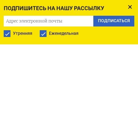
общий объем экспорта нефти с Ближнего
ПОДПИШИТЕСЬ НА НАШУ РАССЫЛКУ
Востока, а не просто объемы поставок ​через
пролив. Это связано с тем, что Саудовская
ПОДПИСАТЬСЯ
Аравия ​и Объединенные Арабские Эмираты
Утренняя
Еженедельная
продолжают экспортировать нефть через порты
за пределами Ормузского ​пролива. Однако даже
⁠если смотреть на совокупные поставки с
Ближнего Востока, видно, что хотя их объем
возрос с тех пор, как США и Иран 17 ‌июня
договорились о 60-дневном перемирии, он по-
прежнему гораздо ниже довоенных уровней.
Экспорт за ‌июнь составил 9,62 миллиона
баррелей в сутки, примерно половину от
среднего объема экспорта за три месяца до