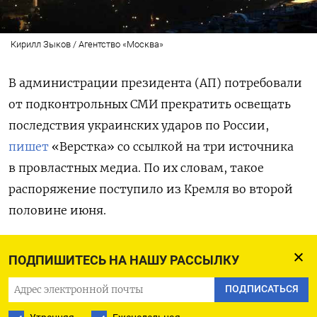
Кирилл Зыков / Агентство «Москва»
В администрации президента (АП) потребовали
от подконтрольных СМИ прекратить освещать
последствия украинских ударов по России,
пишет
«Верстка» со ссылкой на три источника
в провластных медиа. По их словам, такое
распоряжение поступило из Кремля во второй
половине июня.
«Они настаивали, чтобы мы перестали
ПОДПИШИТЕСЬ НА НАШУ РАССЫЛКУ
публиковать видео и снимки с последствиями
ПОДПИСАТЬСЯ
украинских ударов по нашей территории.
И больше показывали результаты наших