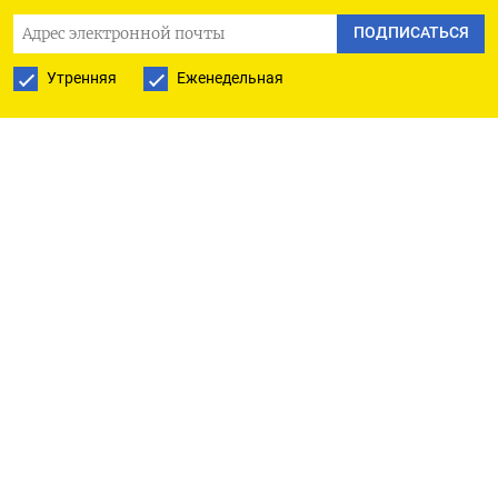
ПОДПИСАТЬСЯ
РУССКАЯ СЛУЖБА
Утренняя
Еженедельная
ПОДПИШИТЕСЬ НА НАШУ РАССЫЛКУ
ПОДПИСАТЬСЯ
Ежедневная
Еженедельная
The Moscow Times
О нас
Политика конфиденциальности
Подписывайтесь на нас