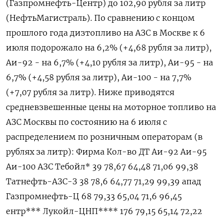
(Газпромнефть-Центр) до 102,90 рубля за литр
(НефтьМагистраль). По сравнению с концом
прошлого года дизтопливо на АЗС в Москве к 6
июля подорожало на 6,2% (+4,68 рубля за литр),
Аи-92 - на 6,7% (+4,10 рубля за литр), Аи-95 - на
6,7% (+4,58 рубля за литр), Аи-100 - на 7,7%
(+7,07 рубля за литр). Ниже ​приводятся
средневзвешенные цены на ⁠моторное топливо на
АЗС Москвы по состоянию на 6 июля с
распределением по розничным операторам (в
рублях за ‌литр): Фирма Кол-во ДТ Аи-92 Аи-95
Аи-100 АЗС Тебойл* 39 78,67 64,48 71,06 99,38
Татнефть-АЗС-З 38 78,6 64,77 71,29 99,39 апад
Газпромнефть-Ц 68 79,33 65,04 71,6 96,45
ентр*** Лукойл-ЦНП**** 176 79,15 65,14 72,22