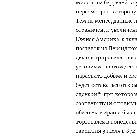
миллиона баррелей в су
пересмотрен в сторону
Тем не менее, данные 
ограничен, и увеличени
Южная Америка, а так
поставок из Персидског
демонстрировала спос
условиям, ‌поэтому ес
нарастить добычу и эк
будет оставаться откр
сценарий, при которо
соответствии с новым
обеспечат Иран и бывши
торговался в понедельн
закрытия 3 июля в $72,