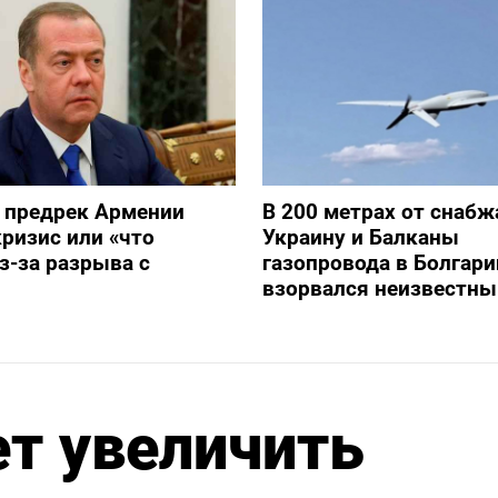
 предрек Армении
В 200 метрах от снаб
ризис или «что
Украину и Балканы
з-за разрыва с
газопровода в Болгари
взорвался неизвестны
т увеличить