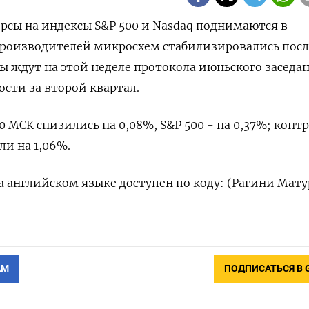
рсы на индексы S&P ‌500 и Nasdaq поднимаются в ​
производителей ​микросхем стабилизировались ⁠посл
ы ждут на этой неделе ​протокола ‌июньского заседан
ности за второй квартал.
:00 МСК ​снизились на 0,08%, S&P 500 - на 0,37%; конт
и ​на ⁠1,06%.
английском ‌языке ‌доступен по коду: (Рагини ​Мату
АМ
ПОДПИСАТЬСЯ В 