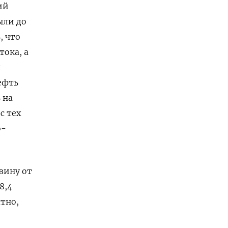
ий
ыли до
, что
ока, а
я
ефть
 на
с тех
о-
вину от
8,4
ятно,