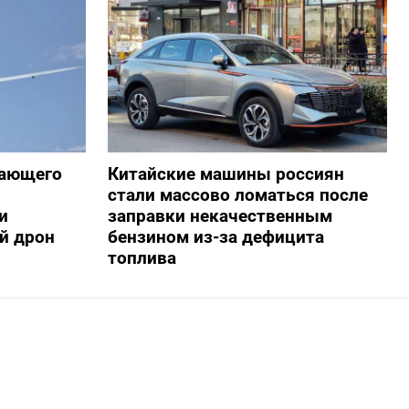
жающего
Китайские машины россиян
стали массово ломаться после
и
заправки некачественным
й дрон
бензином из-за дефицита
топлива