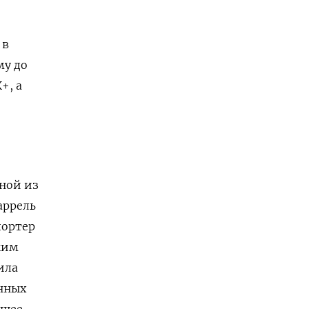
 в
му до
+, а
дной из
аррель
портер
ким
ила
енных