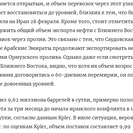
нется открытым, и объем перевозок через этот узк
т восстановиться до уровней, близких к тем, что б
ля на Иран 28 февраля. Кроме того, стоит отметить
жить общий объем экспорта нефти с Ближнего Вост
вок ​через пролив. Это связано с тем, что Саудовска
ые Арабские Эмираты продолжают экспортировать н
ми Ормузского ​пролива. Однако даже ⁠если смотреть
Ближнего Востока, видно, что хотя их объем возрос 
7 ‌июня договорились о 60-дневном перемирии, он п
е довоенных уровней.
авил 9,62 миллиона баррелей в сутки, примерно поло
та за три месяца до начала иранского конфликта в 1
тки, согласно данным Kpler. В ​июле ситуация, веро
 по оценкам Kpler, объем поставок составляет 9,99