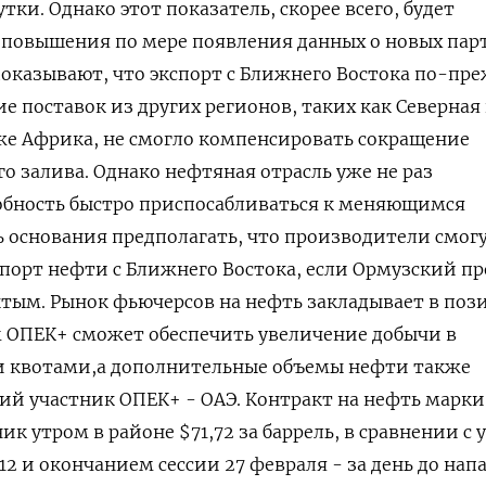
тки. Однако этот показатель, скорее всего, будет
 повышения по ‌мере появления данных о новых пар
показывают, что экспорт с Ближнего Востока по-пр
е поставок из других регионов, таких как Северная 
же Африка, не смогло компенсировать сокращение
о залива. Однако нефтяная отрасль уже не раз
обность быстро приспосабливаться к меняющимся
ть основания предполагать, что производители смог
спорт нефти с Ближнего Востока, если Ормузский п
ытым. Рынок фьючерсов на нефть закладывает в по
м ОПЕК+ сможет обеспечить увеличение добычи в
и квотами,а дополнительные объемы нефти также
й ​участник ОПЕК+ - ОАЭ. Контракт на нефть марки B
ик утром в районе $71,72 за баррель, ‌в сравнении с
12 и окончанием сессии 27 февраля - за день до нап