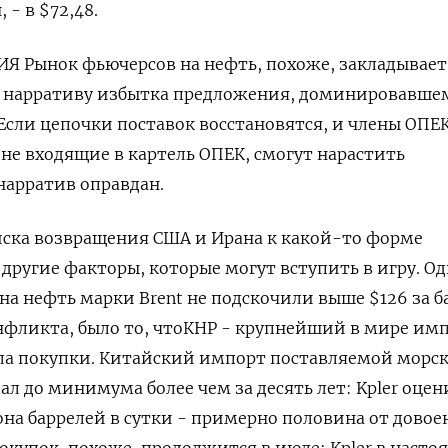
 - в $72,48.
Рынок фьючерсов на ​нефть, похоже, закладывает
 нарративу избытка предложения, доминировавше
Если цепочки поставок восстановятся, и члены ОПЕК
не входящие в картель ОПЕК, смогут нарастить
 нарратив оправдан.
ска возвращения США и Ирана к какой-то форме
 другие факторы, которые могут вступить в игру. О
на нефть марки Brent не подскочили выше $126 за б
нфликта, было то, чтоКНР - крупнейший в мире им
ила покупки. Китайский импорт поставляемой морс
ал до минимума более чем за десять лет: Kpler оцен
она баррелей в сутки - примерно половина от дово