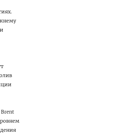
тиях.
ежнему
​и
ут
ролив
зиции
rent ​
 уровнем
адения