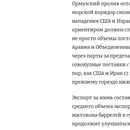
Ормузский пролив оста
морской коридор сможе
нападения США и Израи
ориентиром должен слу
не просто объемы поста
Аравия ​и Объединенн
через порты за предела
совокупные поставки с 
пор, как США и Иран 1
прежнему гораздо ниж
Экспорт за ‌июнь сост
среднего объема экспор
миллиона баррелей в су
продолжит улучшаться: