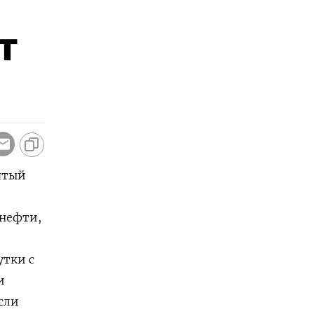
т
ятый
 нефти,
утки c
и
сли