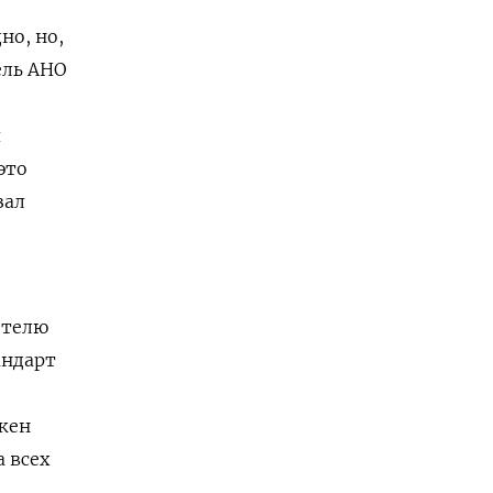
но, но,
ель АНО
я
это
зал
ителю
андарт
жен
 всех