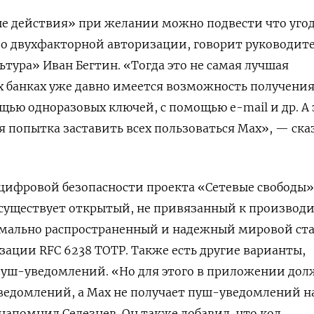
е действия» при желании можно подвести что угод
ет о двухфакторной авторизации, говорит руководит
ура» Иван Бегтин. «Тогда это не самая лучшая
х банках уже давно имеется возможность получени
ью одноразовых ключей, с помощью e-mail и др. А 
я попытка заставить всех пользоваться Мах», — ска
 цифровой безопасности проекта «Сетевые свободы»
 существует открытый, не привязанный к производ
мально распространенный и надежный мировой ст
ации RFC 6238 TOTP. Также есть другие варианты,
пуш-уведомлений. «Но для этого в приложении дол
ведомлений, а Мах не получает пуш-уведомлений на
 напомнил Селезнев. Он также добавил, что код