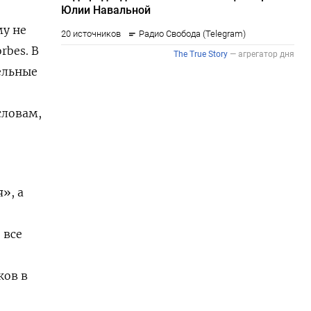
у не
rbes. В
ельные
словам,
», а
 все
ков в