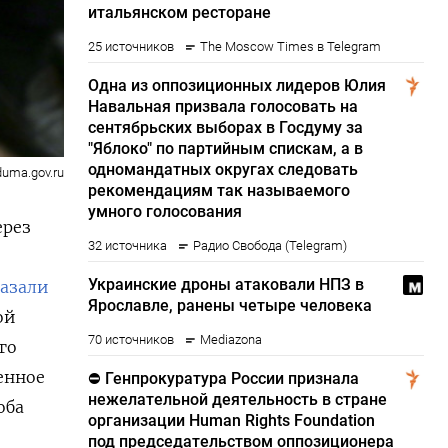
duma.gov.ru
ерез
казали
ой
го
енное
оба