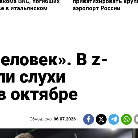
авкома ВКС, погибших
приватизировать кру
е в итальянском
аэропорт России
еловек». В z-
ли слухи
в октябре
Обновлено:
06.07.2026